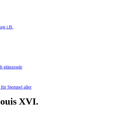
rg i.B.
ch glänzende
ür Stempel aller
Louis XVI.