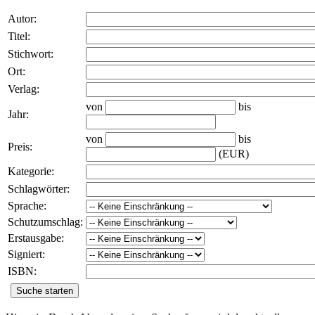
Autor
:
Titel
:
Stichwort
:
Ort
:
Verlag
:
von
bis
Jahr
:
von
bis
Preis
:
(EUR)
Kategorie
:
Schlagwörter
:
Sprache
:
Schutzumschlag
:
Erstausgabe
:
Signiert
:
ISBN
: