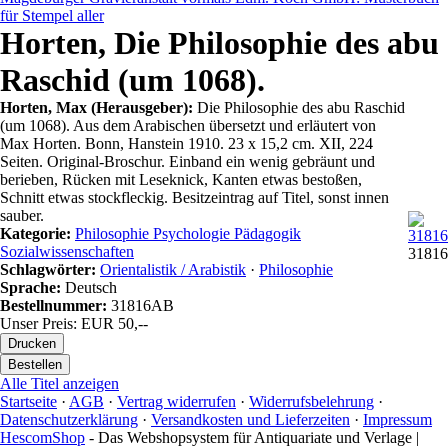
für Stempel aller
Horten, Die Philosophie des abu
Raschid (um 1068).
Horten, Max (Herausgeber):
Die Philosophie des abu Raschid
(um 1068). Aus dem Arabischen übersetzt und erläutert von
Max Horten. Bonn, Hanstein 1910. 23 x 15,2 cm. XII, 224
Seiten. Original-Broschur. Einband ein wenig gebräunt und
berieben, Rücken mit Leseknick, Kanten etwas bestoßen,
Schnitt etwas stockfleckig. Besitzeintrag auf Titel, sonst innen
sauber.
Kategorie:
Philosophie Psychologie Pädagogik
Sozialwissenschaften
31816
Schlagwörter:
Orientalistik / Arabistik
·
Philosophie
Sprache:
Deutsch
Bestellnummer:
31816AB
Unser Preis: EUR 50,--
Alle Titel anzeigen
Startseite
·
AGB
·
Vertrag widerrufen
·
Widerrufsbelehrung
·
Datenschutzerklärung
·
Versandkosten und Lieferzeiten
·
Impressum
HescomShop
- Das Webshopsystem für Antiquariate und Verlage |