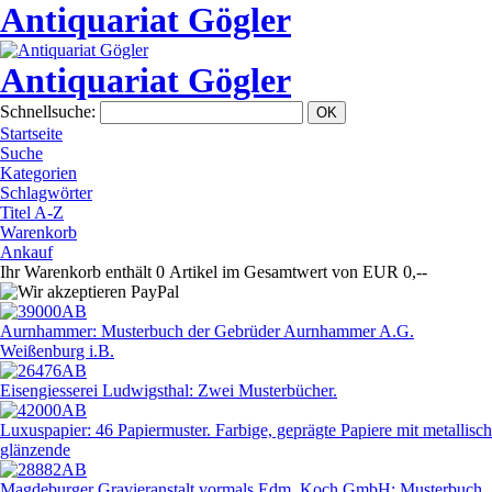
Antiquariat Gögler
Antiquariat Gögler
Schnellsuche
:
Startseite
Suche
Kategorien
Schlagwörter
Titel A-Z
Warenkorb
Ankauf
Ihr Warenkorb enthält 0 Artikel im Gesamtwert von EUR 0,--
Aurnhammer: Musterbuch der Gebrüder Aurnhammer A.G.
Weißenburg i.B.
Eisengiesserei Ludwigsthal: Zwei Musterbücher.
Luxuspapier: 46 Papiermuster. Farbige, geprägte Papiere mit metallisch
glänzende
Magdeburger Gravieranstalt vormals Edm. Koch GmbH: Musterbuch