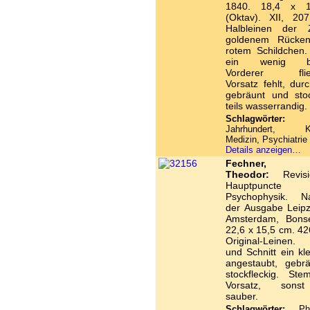
1840. 18,4 x 
(Oktav). XII, 207
Halbleinen der 
goldenem Rückent
rotem Schildchen.
ein wenig ber
Vorderer flie
Vorsatz fehlt, du
gebräunt und stoc
teils wasserrandig.
Schlagwörter:
1
Jahrhundert, Ka
Medizin, Psychiatrie
Details anzeigen…
Fechner, G
Theodor:
Revisi
Hauptpunct
Psychophysik. N
der Ausgabe Leipz
Amsterdam, Bons
22,6 x 15,5 cm. 42
Original-Leinen.
und Schnitt ein kl
angestaubt, gebr
stockfleckig. Ste
Vorsatz, sons
sauber.
Schlagwörter:
Phys