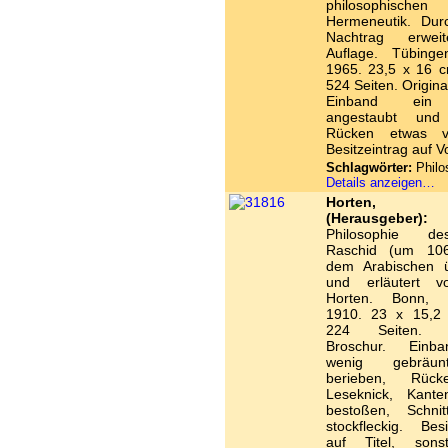
philosophischen
Hermeneutik. Dur
Nachtrag erweit
Auflage. Tübing
1965. 23,5 x 16 c
524 Seiten. Origina
Einband ein
angestaubt und 
Rücken etwas ve
Besitzeintrag auf V
Schlagwörter:
Philo
Details anzeigen…
Horten,
(Herausgeber):
Philosophie d
Raschid (um 106
dem Arabischen ü
und erläutert 
Horten. Bonn, H
1910. 23 x 15,2 
224 Seiten. Or
Broschur. Einb
wenig gebräu
berieben, Rüc
Leseknick, Kant
bestoßen, Schni
stockfleckig. Besi
auf Titel, sons