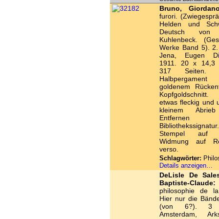
Bruno, Giordano
furori. (Zwiegesp
Helden und Schw
Deutsch von 
Kuhlenbeck. (Ge
Werke Band 5). 2.
Jena, Eugen Die
1911. 20 x 14,3
317 Seiten. Or
Halbpergame
goldenem Rückent
Kopfgoldschnitt
etwas fleckig und 
kleinem Abrie
Entfernen 
Bibliothekssignatur.
Stempel auf V
Widmung auf Rei
verso.
Schlagwörter:
Philo
Details anzeigen…
DeLisle De Sale
Baptiste-Claude:
philosophie de la
Hier nur die Bänd
(von 6?). 3 
Amsterdam, Ar