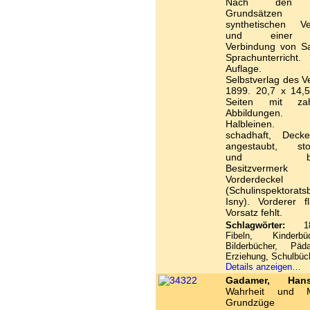
Nach den b
Grundsätzen
synthetischen Ve
und einer 
Verbindung von S
Sprachunterri
Auflage. Sa
Selbstverlag des V
1899. 20,7 x 14,
Seiten mit zahl
Abbildungen. Or
Halbleinen. 
schadhaft, Deck
angestaubt, stoc
und beri
Besitzverme
Vorderdeckel
(Schulinspektoratsb
Isny). Vorderer f
Vorsatz fehlt.
Schlagwörter:
187
Fibeln, Kinderb
Bilderbücher, Päd
Erziehung, Schulbüc
Details anzeigen…
Gadamer, Hans
Wahrheit und M
Grundzüge 