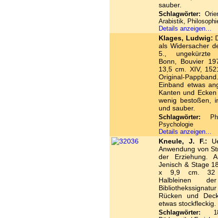
sauber.
Schlagwörter:
Orien
Arabistik, Philosophi
Details anzeigen…
Klages, Ludwig:
D
als Widersacher d
5., ungekürzte 
Bonn, Bouvier 19
13,5 cm. XIV, 152
Original-Pappband
Einband etwas ang
Kanten und Ecken 
wenig bestoßen, i
und sauber.
Schlagwörter:
Phil
Psychologie
Details anzeigen…
Kneule, J. F.:
Ue
Anwendung von Str
der Erziehung. A
Jenisch & Stage 1
x 9,9 cm. 32 
Halbleinen de
Bibliothekssign
Rücken und Decke
etwas stockfleckig.
Schlagwörter:
187