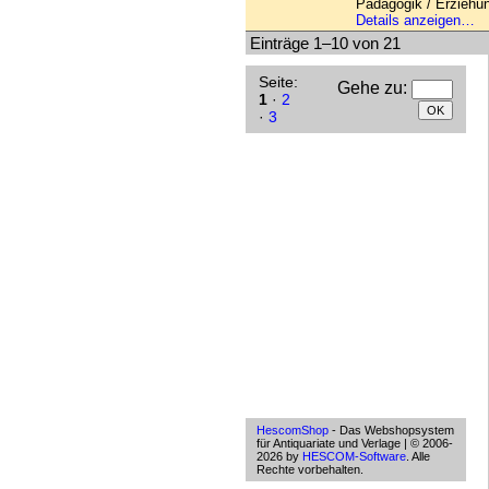
Pädagogik / Erziehu
Details anzeigen…
Einträge 1–10 von 21
Seite:
Gehe zu
:
1
·
2
·
3
HescomShop
- Das Webshopsystem
für Antiquariate und Verlage | © 2006-
2026 by
HESCOM-Software
. Alle
Rechte vorbehalten.