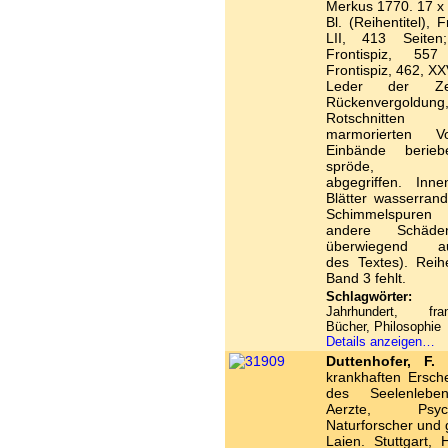
Merkus 1770. 17 x
Bl. (Reihentitel), F
LII, 413 Seiten
Frontispiz, 557
Frontispiz, 462, XX
Leder der Ze
Rückenvergoldung
Rotschnitte
marmorierten Vo
Einbände berie
spröde, Kap
abgegriffen. Inne
Blätter wasserran
Schimmelspure
andere Schäd
überwiegend au
des Textes). Reihe
Band 3 fehlt.
Schlagwörter:
1
Jahrhundert, fran
Bücher, Philosophie
Details anzeigen…
Duttenhofer, F. 
krankhaften Ersch
des Seelenlebe
Aerzte, Psych
Naturforscher und 
Laien. Stuttgart,