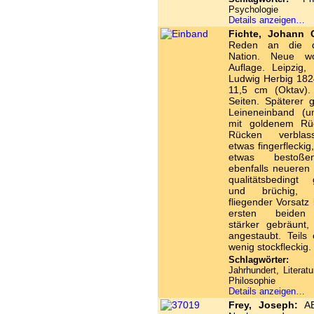
Psychologie
Details anzeigen…
Fichte, Johann G
Reden an die d
Nation. Neue woh
Auflage. Leipzig, 
Ludwig Herbig 182
11,5 cm (Oktav).
Seiten. Späterer 
Leineneinband (
mit goldenem Rück
Rücken verbla
etwas fingerfleckig
etwas bestoße
ebenfalls neueren
qualitätsbedingt 
und brüchig, v
fliegender Vorsatz 
ersten beiden 
stärker gebräunt, T
angestaubt. Teils 
wenig stockfleckig.
Schlagwörter:
1
Jahrhundert, Literatu
Philosophie
Details anzeigen…
Frey, Joseph:
AB