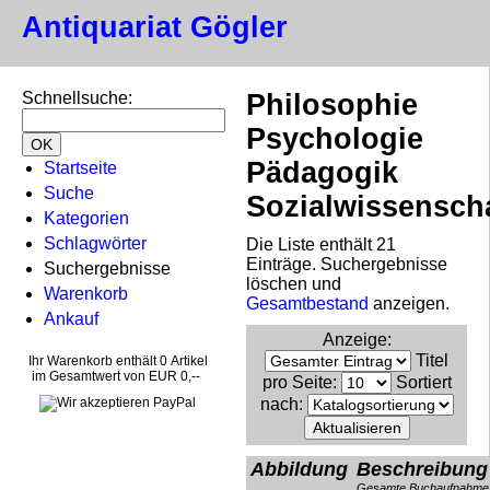
Antiquariat Gögler
Schnellsuche
:
Philosophie
Psychologie
Pädagogik
Startseite
Suche
Sozialwissensch
Kategorien
Schlagwörter
Die Liste enthält 21
Einträge. Suchergebnisse
Suchergebnisse
löschen und
Warenkorb
Gesamtbestand
anzeigen.
Ankauf
Anzeige
:
Titel
Ihr Warenkorb enthält 0 Artikel
im Gesamtwert von EUR 0,--
pro Seite
:
Sortiert
nach
:
Abbildung
Beschreibung
Gesamte Buchaufnahme