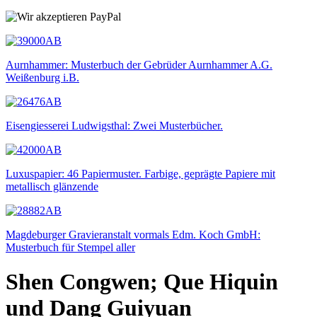
Aurnhammer: Musterbuch der Gebrüder Aurnhammer A.G.
Weißenburg i.B.
Eisengiesserei Ludwigsthal: Zwei Musterbücher.
Luxuspapier: 46 Papiermuster. Farbige, geprägte Papiere mit
metallisch glänzende
Magdeburger Gravieranstalt vormals Edm. Koch GmbH:
Musterbuch für Stempel aller
Shen Congwen; Que Hiquin
und Dang Guiyuan