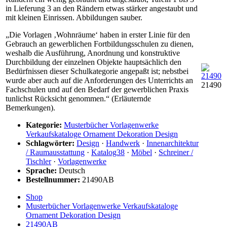
in Lieferung 3 an den Rändern etwas stärker angestaubt und
mit kleinen Einrissen. Abbildungen sauber.
„Die Vorlagen ‚Wohnräume‘ haben in erster Linie für den
Gebrauch an gewerblichen Fortbildungsschulen zu dienen,
weshalb die Ausführung, Anordnung und konstruktive
Durchbildung der einzelnen Objekte hauptsächlich den
Bedürfnissen dieser Schulkategorie angepaßt ist; nebstbei
wurde aber auch auf die Anforderungen des Unterrichts an
21490
Fachschulen und auf den Bedarf der gewerblichen Praxis
tunlichst Rücksicht genommen.“ (Erläuternde
Bemerkungen).
Kategorie:
Musterbücher Vorlagenwerke
Verkaufskataloge Ornament Dekoration Design
Schlagwörter:
Design
·
Handwerk
·
Innenarchitektur
/ Raumausstattung
·
Katalog38
·
Möbel
·
Schreiner /
Tischler
·
Vorlagenwerke
Sprache:
Deutsch
Bestellnummer:
21490AB
Shop
Musterbücher Vorlagenwerke Verkaufskataloge
Ornament Dekoration Design
21490AB