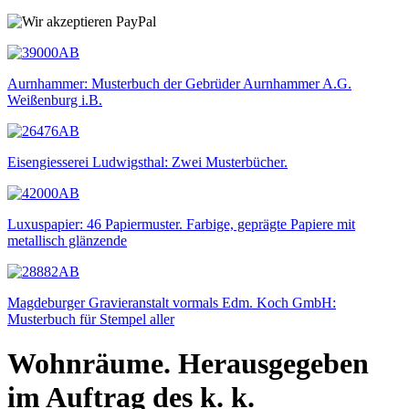
Aurnhammer: Musterbuch der Gebrüder Aurnhammer A.G.
Weißenburg i.B.
Eisengiesserei Ludwigsthal: Zwei Musterbücher.
Luxuspapier: 46 Papiermuster. Farbige, geprägte Papiere mit
metallisch glänzende
Magdeburger Gravieranstalt vormals Edm. Koch GmbH:
Musterbuch für Stempel aller
Wohnräume. Herausgegeben
im Auftrag des k. k.