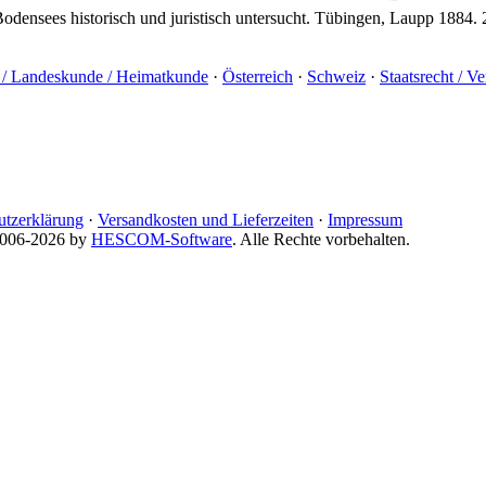
Bodensees historisch und juristisch untersucht. Tübingen, Laupp 1884. 
e / Landeskunde / Heimatkunde
·
Österreich
·
Schweiz
·
Staatsrecht / V
utzerklärung
·
Versandkosten und Lieferzeiten
·
Impressum
 2006-2026 by
HESCOM-Software
. Alle Rechte vorbehalten.