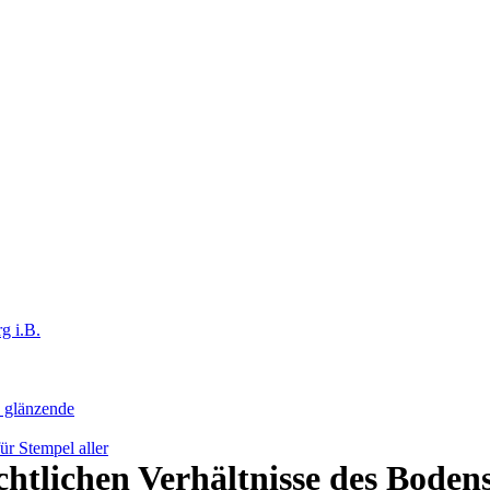
g i.B.
h glänzende
r Stempel aller
echtlichen Verhältnisse des Boden