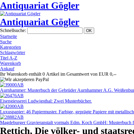
Antiquariat Gögler
Antiquariat Gögler
Schnellsuche
:
Startseite
Suche
Kategorien
Schlagwörter
Titel A-Z
Warenkorb
Ankauf
Ihr Warenkorb enthält 0 Artikel im Gesamtwert von EUR 0,--
Aurnhammer: Musterbuch der Gebrüder Aurnhammer A.G. Weißenbur
Eisengiesserei Ludwigsthal: Zwei Musterbücher.
Luxuspapier: 46 Papiermuster. Farbige, geprägte Papiere mit metallisc
Magdeburger Gravieranstalt vormals Edm. Koch GmbH: Musterbuch fü
Rettich, Die völker- und staatsr