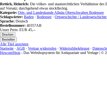
Rettich, Heinrich:
Die völker- und staatsrechtlichen Verhältnisse des 
auf Vorsatz; durchgehend etwas stockfleckig.
Kategorie:
Orts- und Landeskunde Allgäu Oberschwaben Bodensee
Schlagwörter:
Baden
·
Bodensee
·
Ortsgeschichte / Landesgeschicht
Sprache:
Deutsch
Bestellnummer:
40357AB
Unser Preis: EUR 45,--
Alle Titel anzeigen
Startseite
·
AGB
·
Vertrag widerrufen
·
Widerrufsbelehrung
·
Datensch
HescomShop
- Das Webshopsystem für Antiquariate und Verlage | ©