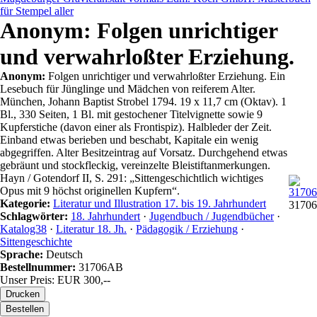
für Stempel aller
Anonym: Folgen unrichtiger
und verwahrloßter Erziehung.
Anonym:
Folgen unrichtiger und verwahrloßter Erziehung. Ein
Lesebuch für Jünglinge und Mädchen von reiferem Alter.
München, Johann Baptist Strobel 1794. 19 x 11,7 cm (Oktav). 1
Bl., 330 Seiten, 1 Bl. mit gestochener Titelvignette sowie 9
Kupferstiche (davon einer als Frontispiz). Halbleder der Zeit.
Einband etwas berieben und beschabt, Kapitale ein wenig
abgegriffen. Alter Besitzeintrag auf Vorsatz. Durchgehend etwas
gebräunt und stockfleckig, vereinzelte Bleistiftanmerkungen.
Hayn / Gotendorf II, S. 291: „Sittengeschichtlich wichtiges
Opus mit 9 höchst originellen Kupfern“.
Kategorie:
Literatur und Illustration 17. bis 19. Jahrhundert
31706
Schlagwörter:
18. Jahrhundert
·
Jugendbuch / Jugendbücher
·
Katalog38
·
Literatur 18. Jh.
·
Pädagogik / Erziehung
·
Sittengeschichte
Sprache:
Deutsch
Bestellnummer:
31706AB
Unser Preis: EUR 300,--