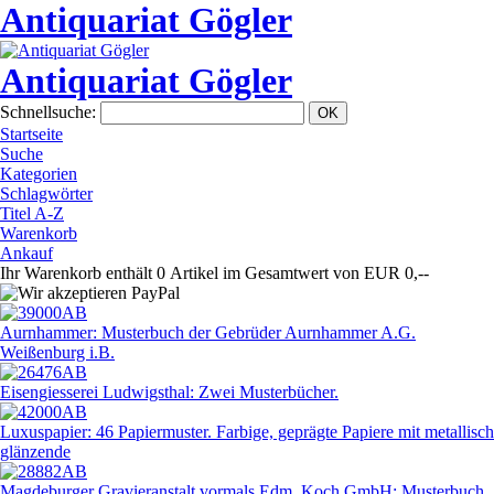
Antiquariat Gögler
Antiquariat Gögler
Schnellsuche
:
Startseite
Suche
Kategorien
Schlagwörter
Titel A-Z
Warenkorb
Ankauf
Ihr Warenkorb enthält 0 Artikel im Gesamtwert von EUR 0,--
Aurnhammer: Musterbuch der Gebrüder Aurnhammer A.G.
Weißenburg i.B.
Eisengiesserei Ludwigsthal: Zwei Musterbücher.
Luxuspapier: 46 Papiermuster. Farbige, geprägte Papiere mit metallisch
glänzende
Magdeburger Gravieranstalt vormals Edm. Koch GmbH: Musterbuch