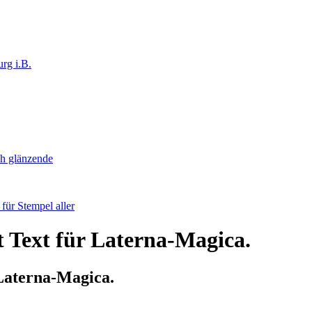
rg i.B.
ch glänzende
ür Stempel aller
t Text für Laterna-Magica.
 Laterna-Magica.