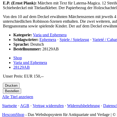
E.P. (Ernst Plank):
Märchen mit Text für Laterna-Magica. 12 Streife
Schiebedeckel mit Titelaufkleber. Der Papierbezug der Holzschachtel 
Von den 10 auf dem Deckel erwähnten Märchenszenen mit jeweils 4 Bi
unterschiedlichen Robinson-Szenen enthalten. Die zwei weiteren, au
Bergpanorama sowie spielende Kinder. Der auf dem Deckel erwähnte 
Kategorie:
Varia und Ephemera
Schlagwörter:
Ephemera
·
Spiele / Spielzeug
·
Varieté / Cabar
Sprache:
Deutsch
Bestellnummer:
28129AB
Shop
Varia und Ephemera
28129AB
Unser Preis: EUR 150,--
Alle Titel anzeigen
Startseite
·
AGB
·
Vertrag widerrufen
·
Widerrufsbelehrung
·
Datensc
HescomShop
- Das Webshopsystem für Antiquariate und Verlage | 