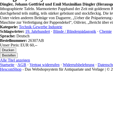
Dingler, Johann Gottfried und Emil Maximilian Dingler (Herausg
lithographierte Tafeln. Marmorierter Pappband der Zeit mit goldenem R
durchgehend teils mäßig, teils stärker gebräunt und stockfleckig. Die l
Unter vielen anderen Beiträge von Daguerre, „Ueber die Präparierung d
Maschine zur Verfertigung der Pappendekel“, Oilivier, „Bericht über e
Kategorie:
Technik Gewerbe Industrie
Schlagwörter:
19. Jahrhundert
·
Blinde / Blindenpädagogik
·
Chemie
Sprache:
Deutsch
Bestellnummer:
26307AB
Unser Preis: EUR 60,--
Alle Titel anzeigen
Startseite
·
AGB
·
Vertrag widerrufen
·
Widerrufsbelehrung
·
Datensch
HescomShop
- Das Webshopsystem für Antiquariate und Verlage | ©