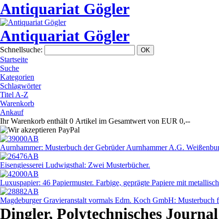
Antiquariat Gögler
Antiquariat Gögler
Schnellsuche
:
Startseite
Suche
Kategorien
Schlagwörter
Titel A-Z
Warenkorb
Ankauf
Ihr Warenkorb enthält 0 Artikel im Gesamtwert von EUR 0,--
Aurnhammer: Musterbuch der Gebrüder Aurnhammer A.G. Weißenbur
Eisengiesserei Ludwigsthal: Zwei Musterbücher.
Luxuspapier: 46 Papiermuster. Farbige, geprägte Papiere mit metallisc
Magdeburger Gravieranstalt vormals Edm. Koch GmbH: Musterbuch fü
Dingler, Polytechnisches Journa