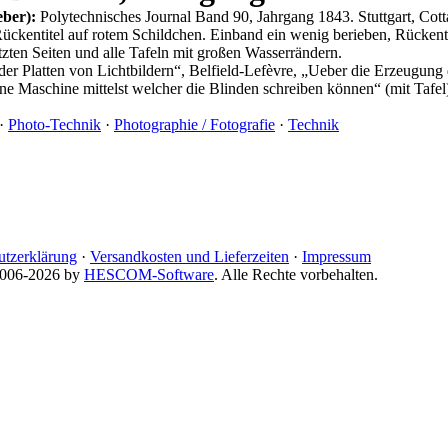
eber):
Polytechnisches Journal Band 90, Jahrgang 1843. Stuttgart, Cotta
ückentitel auf rotem Schildchen. Einband ein wenig berieben, Rückenti
etzten Seiten und alle Tafeln mit großen Wasserrändern.
er Platten von Lichtbildern“, Belfield-Lefèvre, „Ueber die Erzeugung 
ine Maschine mittelst welcher die Blinden schreiben können“ (mit Tafel
·
Photo-Technik
·
Photographie / Fotografie
·
Technik
utzerklärung
·
Versandkosten und Lieferzeiten
·
Impressum
 2006-2026 by
HESCOM-Software
. Alle Rechte vorbehalten.