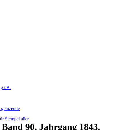
g i.B.
h glänzende
r Stempel aller
l Band 90, Jahrgang 1843.