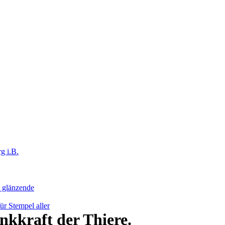
g i.B.
h glänzende
r Stempel aller
nkkraft der Thiere.