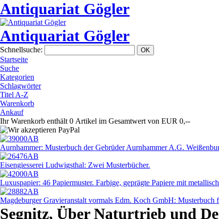
Antiquariat Gögler
Antiquariat Gögler
Schnellsuche
:
Startseite
Suche
Kategorien
Schlagwörter
Titel A-Z
Warenkorb
Ankauf
Ihr Warenkorb enthält 0 Artikel im Gesamtwert von EUR 0,--
Aurnhammer: Musterbuch der Gebrüder Aurnhammer A.G. Weißenbur
Eisengiesserei Ludwigsthal: Zwei Musterbücher.
Luxuspapier: 46 Papiermuster. Farbige, geprägte Papiere mit metallisc
Magdeburger Gravieranstalt vormals Edm. Koch GmbH: Musterbuch fü
Segnitz, Über Naturtrieb und De