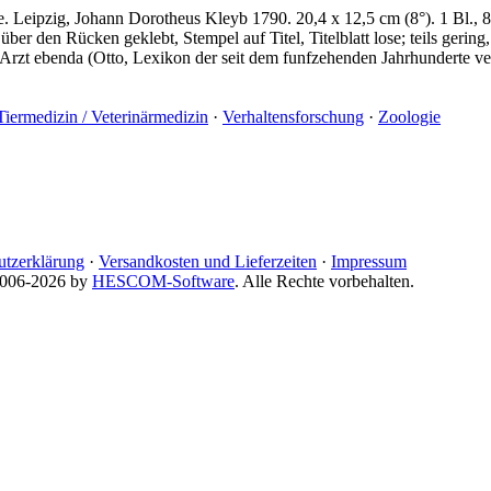
. Leipzig, Johann Dorotheus Kleyb 1790. 20,4 x 12,5 cm (8°). 1 Bl., 8
den Rücken geklebt, Stempel auf Titel, Titelblatt lose; teils gering, t
rzt ebenda (Otto, Lexikon der seit dem funfzehenden Jahrhunderte vers
Tiermedizin / Veterinärmedizin
·
Verhaltensforschung
·
Zoologie
utzerklärung
·
Versandkosten und Lieferzeiten
·
Impressum
 2006-2026 by
HESCOM-Software
. Alle Rechte vorbehalten.