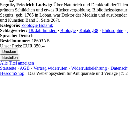
Segnitz, Friedrich Ludwig:
Über Naturtrieb und Denkkraft der Thiere
grünem Schildchen und etwas Rückenvergoldung. Bibliothekssignatur über 
Segnitz, geb. 1765 in Löbau, war Doktor der Medizin und ausübender A
und Künstler, Band 3, Seite 267).
Kategorie:
Zoologie Botanik
Schlagwörter:
18. Jahrhundert
·
Biologie
·
Katalog38
·
Philosophie
·
Sprache:
Deutsch
Bestellnummer:
18603AB
Unser Preis: EUR 350,--
Alle Titel anzeigen
Startseite
·
AGB
·
Vertrag widerrufen
·
Widerrufsbelehrung
·
Datensch
HescomShop
- Das Webshopsystem für Antiquariate und Verlage | ©