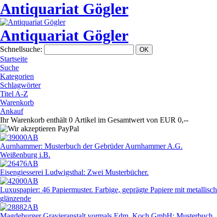
Antiquariat Gögler
Antiquariat Gögler
Schnellsuche
:
Startseite
Suche
Kategorien
Schlagwörter
Titel A-Z
Warenkorb
Ankauf
Ihr Warenkorb enthält 0 Artikel im Gesamtwert von EUR 0,--
Aurnhammer: Musterbuch der Gebrüder Aurnhammer A.G.
Weißenburg i.B.
Eisengiesserei Ludwigsthal: Zwei Musterbücher.
Luxuspapier: 46 Papiermuster. Farbige, geprägte Papiere mit metallisch
glänzende
Magdeburger Gravieranstalt vormals Edm. Koch GmbH: Musterbuch