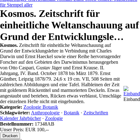
für Stempel aller
Kosmos. Zeitschrift für
einheitliche Weltanschauung auf
Grund der Entwicklungsle…
Kosmos.
Zeitschrift für einheitliche Weltanschauung auf
Grund der Entwicklungslehre in Verbindung mit Charles
Darwin und Ernst Haeckel sowie einer Reihe hervorragender
Forscher auf den Gebieten des Darwinismus herausgegeben
von Otto Caspari, Gustav Jäger und Ernst Krause. II.
Jahrgang, IV. Band. October 1878 bis März 1879. Ernst
Günther, Leipzig 1878/79. 24,6 x 19 cm. VII, 508 Seiten mit
zahlreichen Abbildungen und eine Tafel. Halbleinen der Zeit
mit goldenem Rückentitel und marmorierten Deckeln. Etwas
angestaubt und berieben, Rücken etwas verblasst, Umschläge
Einband
der einzelnen Hefte nicht mit eingebunden.
Kategorie:
Zoologie Botanik
Schlagwörter:
Anthropologie
·
Botanik
·
Zeitschriften
Kalender Jahrbücher
·
Zoologie
Bestellnummer:
17348AB
Unser Preis: EUR 100,--