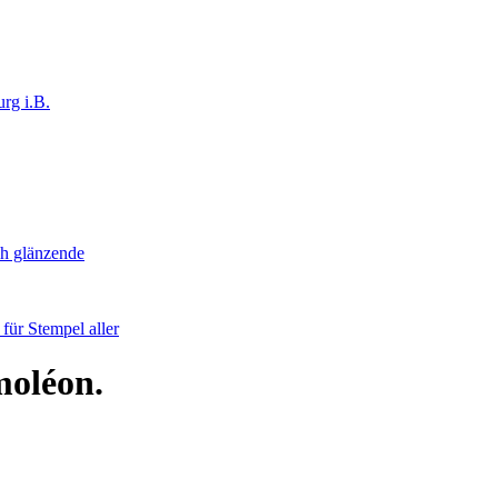
rg i.B.
ch glänzende
ür Stempel aller
moléon.