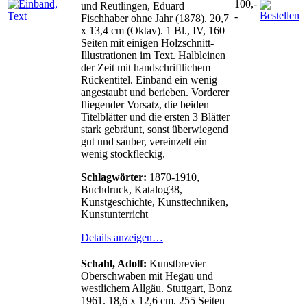
100,-
und Reutlingen, Eduard
-
Fischhaber ohne Jahr (1878). 20,7
x 13,4 cm (Oktav). 1 Bl., IV, 160
Seiten mit einigen Holzschnitt-
Illustrationen im Text. Halbleinen
der Zeit mit handschriftlichem
Rückentitel. Einband ein wenig
angestaubt und berieben. Vorderer
fliegender Vorsatz, die beiden
Titelblätter und die ersten 3 Blätter
stark gebräunt, sonst überwiegend
gut und sauber, vereinzelt ein
wenig stockfleckig.
Schlagwörter:
1870-1910,
Buchdruck, Katalog38,
Kunstgeschichte, Kunsttechniken,
Kunstunterricht
Details anzeigen…
Schahl, Adolf:
Kunstbrevier
Oberschwaben mit Hegau und
westlichem Allgäu. Stuttgart, Bonz
1961. 18,6 x 12,6 cm. 255 Seiten