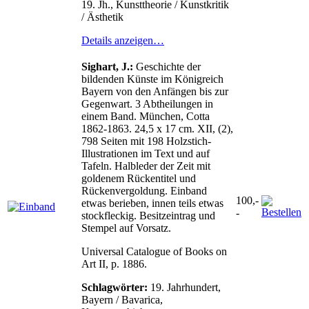
19. Jh., Kunsttheorie / Kunstkritik
/ Ästhetik
Details anzeigen…
Sighart, J.:
Geschichte der
bildenden Künste im Königreich
Bayern von den Anfängen bis zur
Gegenwart. 3 Abtheilungen in
einem Band. München, Cotta
1862-1863. 24,5 x 17 cm. XII, (2),
798 Seiten mit 198 Holzstich-
Illustrationen im Text und auf
Tafeln. Halbleder der Zeit mit
goldenem Rückentitel und
Rückenvergoldung. Einband
100,-
etwas berieben, innen teils etwas
-
stockfleckig. Besitzeintrag und
Stempel auf Vorsatz.
Universal Catalogue of Books on
Art II, p. 1886.
Schlagwörter:
19. Jahrhundert,
Bayern / Bavarica,