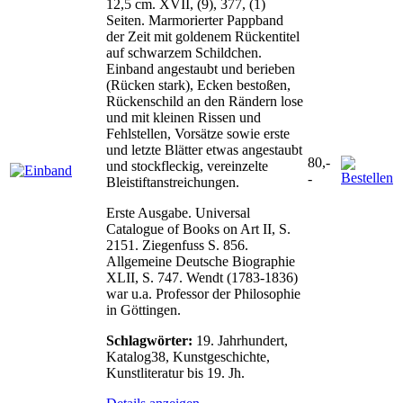
12,5 cm. XVII, (9), 377, (1)
Seiten. Marmorierter Pappband
der Zeit mit goldenem Rückentitel
auf schwarzem Schildchen.
Einband angestaubt und berieben
(Rücken stark), Ecken bestoßen,
Rückenschild an den Rändern lose
und mit kleinen Rissen und
Fehlstellen, Vorsätze sowie erste
und letzte Blätter etwas angestaubt
80,-
und stockfleckig, vereinzelte
-
Bleistiftanstreichungen.
Erste Ausgabe. Universal
Catalogue of Books on Art II, S.
2151. Ziegenfuss S. 856.
Allgemeine Deutsche Biographie
XLII, S. 747. Wendt (1783-1836)
war u.a. Professor der Philosophie
in Göttingen.
Schlagwörter:
19. Jahrhundert,
Katalog38, Kunstgeschichte,
Kunstliteratur bis 19. Jh.