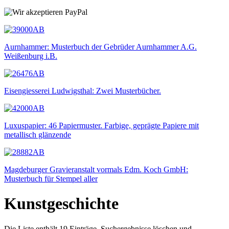
Aurnhammer: Musterbuch der Gebrüder Aurnhammer A.G.
Weißenburg i.B.
Eisengiesserei Ludwigsthal: Zwei Musterbücher.
Luxuspapier: 46 Papiermuster. Farbige, geprägte Papiere mit
metallisch glänzende
Magdeburger Gravieranstalt vormals Edm. Koch GmbH:
Musterbuch für Stempel aller
Kunstgeschichte
Die Liste enthält 19 Einträge. Suchergebnisse löschen und