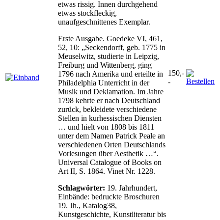
etwas rissig. Innen durchgehend
etwas stockfleckig,
unaufgeschnittenes Exemplar.
Erste Ausgabe. Goedeke VI, 461,
52, 10: „Seckendorff, geb. 1775 in
Meuselwitz, studierte in Leipzig,
Freiburg und Wittenberg, ging
150,-
1796 nach Amerika und erteilte in
-
Philadelphia Unterricht in der
Musik und Deklamation. Im Jahre
1798 kehrte er nach Deutschland
zurück, bekleidete verschiedene
Stellen in kurhessischen Diensten
… und hielt von 1808 bis 1811
unter dem Namen Patrick Peale an
verschiedenen Orten Deutschlands
Vorlesungen über Aesthetik …“.
Universal Catalogue of Books on
Art II, S. 1864. Vinet Nr. 1228.
Schlagwörter:
19. Jahrhundert,
Einbände: bedruckte Broschuren
19. Jh., Katalog38,
Kunstgeschichte, Kunstliteratur bis