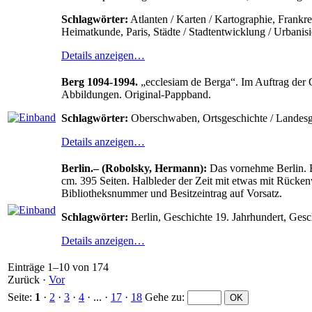
Schlagwörter:
Atlanten / Karten / Kartographie, Frankr
Heimatkunde, Paris, Städte / Stadtentwicklung / Urbanis
Details anzeigen…
Berg 1094-1994.
„ecclesiam de Berga“. Im Auftrag der 
Abbildungen. Original-Pappband.
Schlagwörter:
Oberschwaben, Ortsgeschichte / Landesg
Details anzeigen…
Berlin.– (Robolsky, Hermann):
Das vornehme Berlin. B
cm. 395 Seiten. Halbleder der Zeit mit etwas mit Rücke
Bibliotheksnummer und Besitzeintrag auf Vorsatz.
Schlagwörter:
Berlin, Geschichte 19. Jahrhundert, Ges
Details anzeigen…
Einträge 1–10 von 174
Zurück
·
Vor
Seite:
1
·
2
·
3
·
4
· ... ·
17
·
18
Gehe zu
: