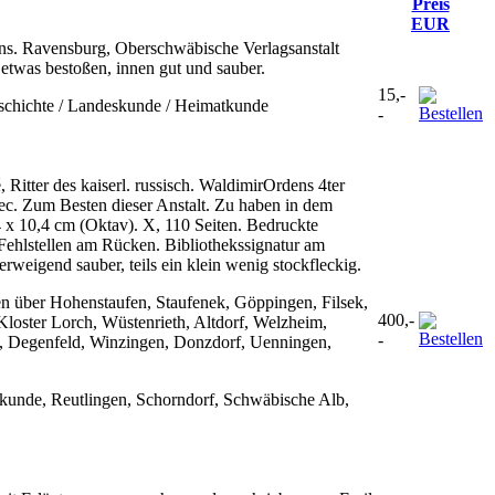
Preis
EUR
s. Ravensburg, Oberschwäbische Verlagsanstalt
 etwas bestoßen, innen gut und sauber.
15,-
schichte / Landeskunde / Heimatkunde
-
tter des kaiserl. russisch. WaldimirOrdens 4ter
ec. Zum Besten dieser Anstalt. Zu haben in dem
 10,4 cm (Oktav). X, 110 Seiten. Bedruckte
Fehlstellen am Rücken. Bibliothekssignatur am
weigend sauber, teils ein klein wenig stockfleckig.
n über Hohenstaufen, Staufenek, Göppingen, Filsek,
400,-
loster Lorch, Wüstenrieth, Altdorf, Welzheim,
-
n, Degenfeld, Winzingen, Donzdorf, Uenningen,
tkunde, Reutlingen, Schorndorf, Schwäbische Alb,