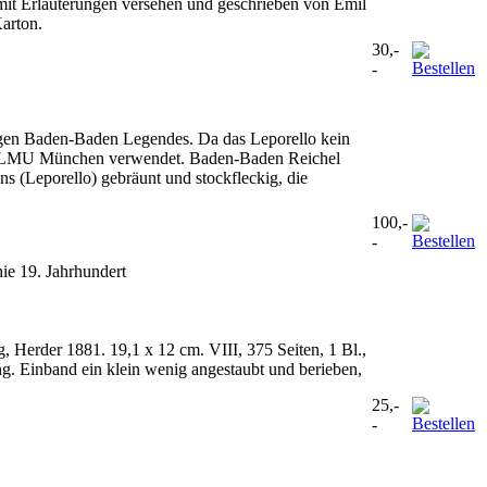
 mit Erläuterungen versehen und geschrieben von Emil
arton.
30,-
-
agen Baden-Baden Legendes. Da das Leporello kein
 der LMU München verwendet. Baden-Baden Reichel
ns (Leporello) gebräunt und stockfleckig, die
100,-
-
ie 19. Jahrhundert
 Herder 1881. 19,1 x 12 cm. VIII, 375 Seiten, 1 Bl.,
g. Einband ein klein wenig angestaubt und berieben,
25,-
-