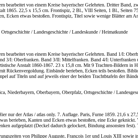
 bearbeitet von einem Kreise bayerischer Gelehrten. Dritter Band, zw
alt 1865. 22,5 x 15,5 cm. Frontispiz, 2 Bl., VIII Seiten, 1 Bl., Seiten 
, Ecken etwas bestoßen. Frontispiz, Titel sowie wenige Blätter am An
, Ortsgeschichte / Landesgeschichte / Landeskunde / Heimatkunde
 bearbeitet von einem Kreise bayerischer Gelehrten. Band 1/I: Oberb
3/I: Oberfranken. Band 3/II: Mittelfranken. Band 4/I: Unterfranken 
istische Anstalt 1860-1867. 23 x 15,8 cm. Mit 9 Trachten-Bildern in Hol
 mit Rückenvergoldung. Einbände berieben, Ecken teils bestoßen. Bibli
mpel auf Titeln und auf jeweils einer der beiden Trachtbtafeln der Bä
a, Niederbayern, Oberbayern, Oberpfalz, Ortsgeschichte / Landesges
ier nur der Atlas / atlas only. 7. Auflage. Paris, Furne 1859. 21,6 x 27,5
etwas berieben, Kanten und Ecken etwas bestoßen, eine Ecke geknickt.
nken aufgeplatzt (Deckel dadurch gelockert, Bindung ansonsten fest). T
rungszeiten von Philippe Auguste, François 1er und Louis XIII sowie i