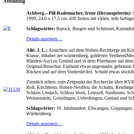
Abbildung
Achberg.– Pill-Rademacher, Irene (Herausgeberin):
S
1999. 24,6 x 17,5 cm. 430 Seiten mit vielen, teils farb
Schlagwörter:
Barock, Burgen und Schlösser, Kunstden
Details anzeigen…
Allé, J. L.:
Ansichten auf dem Hohen-Rechberge im Königr
Klasse, Inhaber der württemberg. goldenen VerdienstMed
Blinden-Asyl zu Gmünd und in dem Pfarrhause auf dem 
Original-Broschur. Einband etwas angestaubt, gebräunt,
Rücken und auf dem Vorderdeckel. Schnitt etwas stockflec
Ziemlich selten: zum Zeitpunkt der Recherche über KVK
Boll, Kirchheim, Hohen-Neuffen, die Achalm, Reutlinge
Schloss Lindach, Schloss Horn, Leinzell, Neubronn, Sc
Weissenstein, Geisslingen, Ueberkingen, Gmünd und Sc
Schlagwörter:
19. Jahrhundert, Ellwangen, Göppingen, 
Württemberg
Details anzeigen…