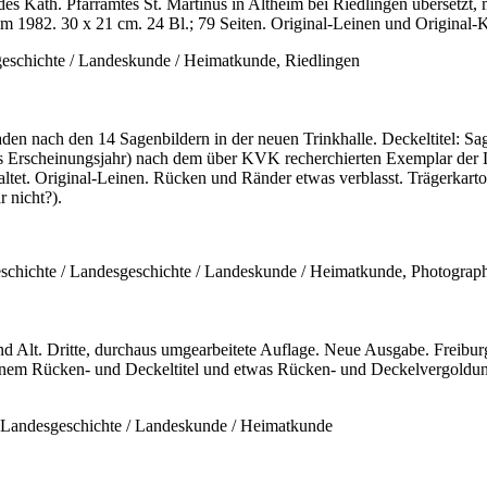
s Kath. Pfarramtes St. Martinus in Altheim bei Riedlingen übersetzt,
 1982. 30 x 21 cm. 24 Bl.; 79 Seiten. Original-Leinen und Original-K
eschichte / Landeskunde / Heimatkunde, Riedlingen
 nach den 14 Sagenbildern in der neuen Trinkhalle. Deckeltitel: S
nso das Erscheinungsjahr) nach dem über KVK recherchierten Exemplar
faltet. Original-Leinen. Rücken und Ränder etwas verblasst. Trägerkarto
r nicht?).
chichte / Landesgeschichte / Landeskunde / Heimatkunde, Photograph
 Alt. Dritte, durchaus umgearbeitete Auflage. Neue Ausgabe. Freiburg,
denem Rücken- und Deckeltitel und etwas Rücken- und Deckelvergoldun
/ Landesgeschichte / Landeskunde / Heimatkunde