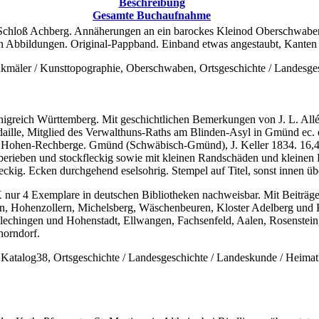
Beschreibung
Gesamte Buchaufnahme
chloß Achberg. Annäherungen an ein barockes Kleinod Oberschwaben
igen Abbildungen. Original-Pappband. Einband etwas angestaubt, Kanten
kmäler / Kunsttopographie, Oberschwaben, Ortsgeschichte / Landesge
eich Württemberg. Mit geschichtlichen Bemerkungen von J. L. Allé, Ri
aille, Mitglied des Verwalthuns-Raths am Blinden-Asyl in Gmünd ec. 
Hohen-Rechberge. Gmünd (Schwäbisch-Gmünd), J. Keller 1834. 16,4 x
 berieben und stockfleckig sowie mit kleinen Randschäden und kleinen 
kig. Ecken durchgehend eselsohrig. Stempel auf Titel, sonst innen über
 nur 4 Exemplare in deutschen Bibliotheken nachweisbar. Mit Beiträge
n, Hohenzollern, Michelsberg, Wäschenbeuren, Kloster Adelberg und K
hlechingen und Hohenstadt, Ellwangen, Fachsenfeld, Aalen, Rosenstei
horndorf.
Katalog38, Ortsgeschichte / Landesgeschichte / Landeskunde / Heima