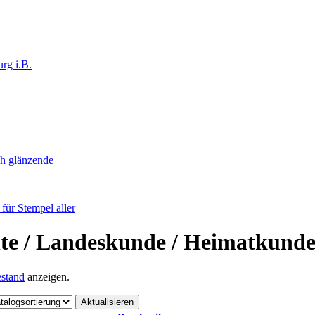
rg i.B.
ch glänzende
ür Stempel aller
hte / Landeskunde / Heimatkund
stand
anzeigen.