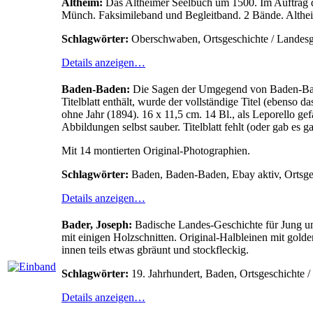
Altheim:
Das Altheimer Seelbuch um 1500. Im Auftrag de
Münch. Faksimileband und Begleitband. 2 Bände. Altheim
Schlagwörter:
Oberschwaben, Ortsgeschichte / Landesg
Details anzeigen…
Baden-Baden:
Die Sagen der Umgegend von Baden-Baden
Titelblatt enthält, wurde der vollständige Titel (ebe
ohne Jahr (1894). 16 x 11,5 cm. 14 Bl., als Leporello ge
Abbildungen selbst sauber. Titelblatt fehlt (oder gab es ga
Mit 14 montierten Original-Photographien.
Schlagwörter:
Baden, Baden-Baden, Ebay aktiv, Ortsges
Details anzeigen…
Bader, Joseph:
Badische Landes-Geschichte für Jung und
mit einigen Holzschnitten. Original-Halbleinen mit gol
innen teils etwas gbräunt und stockfleckig.
Schlagwörter:
19. Jahrhundert, Baden, Ortsgeschichte 
Details anzeigen…