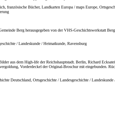
eich, französische Bücher, Landkarten Europa / maps Europe, Ortsgesch
ierung
Gemeinde Berg herausgegeben von der VHS-Geschichtswerkstatt Berg. 
eschichte / Landeskunde / Heimatkunde, Ravensburg
ilder aus dem High-life der Reichshauptstadt. Berlin, Richard Ecksat
nvergoldung, Vorderdeckel der Original-Broschur mit eingebunden. Rück
chichte Deutschland, Ortsgeschichte / Landesgeschichte / Landeskunde