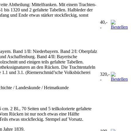
eite Abtheilung: Mittelfranken. Mit einem Trachten-
751 bis 1320 und 2 gefaltete Tabellen. Halbleder der
fang und Ende etwas stärker stockfleckig, sonst
40,-
-
ayern. Band 1/II: Niederbayern. Band 2/I: Oberpfalz
und Aschaffenburg. Band 4/II: Bayerische
zschnitt und einigen teils gefaltete Tabellen.
othekssignaturen an den Rücken. Die Trachtentafeln
nde 1.1 und 3.1. (Riemerschmid’sche Volksbücherei
320,-
-
chichte / Landeskunde / Heimatkunde
 cm. 2 Bl., 70 Seiten und 5 teilkolorierte gefaltete
 Vom Rücken ist nur noch etwas eine Hälfte
eils etwas stockfleckig. Stempel auf Vorsatz.
m Jahre 1839.