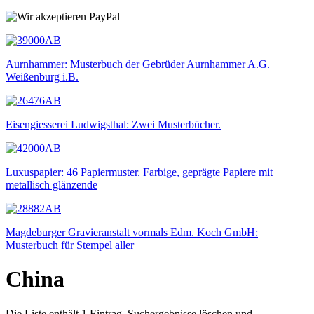
Aurnhammer: Musterbuch der Gebrüder Aurnhammer A.G.
Weißenburg i.B.
Eisengiesserei Ludwigsthal: Zwei Musterbücher.
Luxuspapier: 46 Papiermuster. Farbige, geprägte Papiere mit
metallisch glänzende
Magdeburger Gravieranstalt vormals Edm. Koch GmbH:
Musterbuch für Stempel aller
China
Die Liste enthält 1 Eintrag. Suchergebnisse löschen und