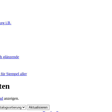
rg i.B.
ch glänzende
ür Stempel aller
ten
nd
anzeigen.