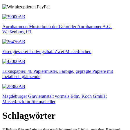
Aurnhammer: Musterbuch der Gebrüder Aurnhammer A.G.
Weißenburg i.B.
Eisengiesserei Ludwigsthal: Zwei Musterbücher.
Luxuspapier: 46 Papiermuster. Farbige, geprägte Papiere mit
metallisch glänzende
Magdeburger Gravieranstalt vormals Edm. Koch GmbH:
Musterbuch für Stempel aller
Schlagwörter
Klicken Sie auf einen der nachfolgenden Links, um den Bestand