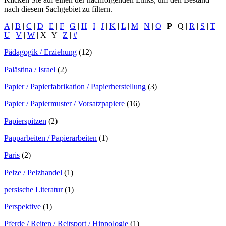
nach diesem Sachgebiet zu filtern.
A
|
B
|
C
|
D
|
E
|
F
|
G
|
H
|
I
|
J
|
K
|
L
|
M
|
N
|
O
|
P
|
Q
|
R
|
S
|
T
|
U
|
V
|
W
|
X
|
Y
|
Z
|
#
Pädagogik / Erziehung
(12)
Palästina / Israel
(2)
Papier / Papierfabrikation / Papierherstellung
(3)
Papier / Papiermuster / Vorsatzpapiere
(16)
Papierspitzen
(2)
Papparbeiten / Papierarbeiten
(1)
Paris
(2)
Pelze / Pelzhandel
(1)
persische Literatur
(1)
Perspektive
(1)
Pferde / Reiten / Reitsport / Hippologie
(1)