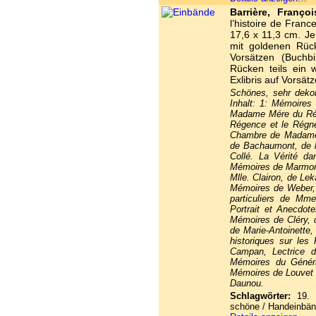
Barrière, Françoi
l’histoire de Fran
17,6 x 11,3 cm. Je
mit goldenen Rüc
Vorsätzen (Buchbi
Rücken teils ein 
Exlibris auf Vorsätz
Schönes, sehr dekor
Inhalt: 1: Mémoires
Madame Mére du Rége
Régence et le Rég
Chambre de Madame d
de Bachaumont, de l
Collé. La Vérité d
Mémoires de Marmont
Mlle. Clairon, de Lek
Mémoires de Weber, 
particuliers de Mme
Portrait et Anecdot
Mémoires de Cléry, 
de Marie-Antoinette,
historiques sur le
Campan, Lectrice 
Mémoires du Génér
Mémoires de Louvet e
Daunou.
Schlagwörter:
19. J
schöne / Handeinbän