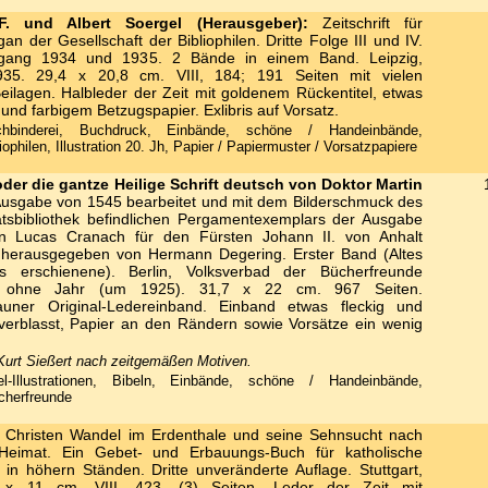
. und Albert Soergel (Herausgeber):
Zeitschrift für
n der Gesellschaft der Bibliophilen. Dritte Folge III und IV.
gang 1934 und 1935. 2 Bände in einem Band. Leipzig,
5. 29,4 x 20,8 cm. VIII, 184; 191 Seiten mit vielen
ilagen. Halbleder der Zeit mit goldenem Rückentitel, etwas
nd farbigem Betzugspapier. Exlibris auf Vorsatz.
binderei, Buchdruck, Einbände, schöne / Handeinbände,
iophilen, Illustration 20. Jh, Papier / Papiermuster / Vorsatzpapiere
 oder die gantze Heilige Schrift deutsch von Doktor Martin
usgabe von 1545 bearbeitet und mit dem Bilderschmuck des
atsbibliothek befindlichen Pergamentexemplars der Ausgabe
n Lucas Cranach für den Fürsten Johann II. von Anhalt
e, herausgegeben von Hermann Degering. Erster Band (Altes
s erschienene). Berlin, Volksverbad der Bücherfreunde
g ohne Jahr (um 1925). 31,7 x 22 cm. 967 Seiten.
rauner Original-Ledereinband. Einband etwas fleckig und
verblasst, Papier an den Rändern sowie Vorsätze ein wenig
Kurt Sießert nach zeitgemäßen Motiven.
-Illustrationen, Bibeln, Einbände, schöne / Handeinbände,
cherfreunde
Christen Wandel im Erdenthale und seine Sehnsucht nach
Heimat. Ein Gebet- und Erbauungs-Buch für katholische
 in höhern Ständen. Dritte unveränderte Auflage. Stuttgart,
 x 11 cm. VIII, 423, (3) Seiten. Leder der Zeit mit