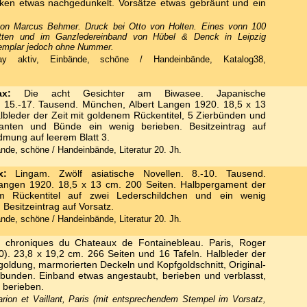
ken etwas nachgedunkelt. Vorsätze etwas gebräunt und ein
 von Marcus Behmer. Druck bei Otto von Holten. Eines vonn 100
tten und im Ganzledereinband von Hübel & Denck in Leipzig
Exemplar jedoch ohne Nummer.
 aktiv, Einbände, schöne / Handeinbände, Katalog38,
x:
Die acht Gesichter am Biwasee. Japanische
. 15.-17. Tausend. München, Albert Langen 1920. 18,5 x 13
lbleder der Zeit mit goldenem Rückentitel, 5 Zierbünden und
 Kanten und Bünde ein wenig berieben. Besitzeintrag auf
dmung auf leerem Blatt 3.
nde, schöne / Handeinbände, Literatur 20. Jh.
x:
Lingam. Zwölf asiatische Novellen. 8.-10. Tausend.
angen 1920. 18,5 x 13 cm. 200 Seiten. Halbpergament der
m Rückentitel auf zwei Lederschildchen und ein wenig
Besitzeintrag auf Vorsatz.
nde, schöne / Handeinbände, Literatur 20. Jh.
chroniques du Chateaux de Fontainebleau. Paris, Roger
). 23,8 x 19,2 cm. 266 Seiten und 16 Tafeln. Halbleder der
goldung, marmorierten Deckeln und Kopfgoldschnitt, Original-
ebunden. Einband etwas angestaubt, berieben und verblasst,
r berieben.
ion et Vaillant, Paris (mit entsprechendem Stempel im Vorsatz,