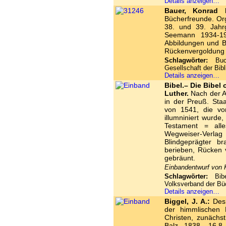
Details anzeigen…
Bauer, Konrad F
Bücherfreunde. Orga
38. und 39. Jahr
Seemann 1934-193
Abbildungen und Be
Rückenvergoldung u
Schlagwörter:
Buch
Gesellschaft der Bibl
Details anzeigen…
Bibel.– Die Bibel
Luther.
Nach der A
in der Preuß. Sta
von 1541, die vo
illumniniert wurd
Testament = alle
Wegweiser-Verla
Blindgeprägter b
berieben, Rücken 
gebräunt.
Einbandentwurf von 
Schlagwörter:
Bibel
Volksverband der Bü
Details anzeigen…
Biggel, J. A.:
Des 
der himmlischen 
Christen, zunächst
Balz 1838. 16,8