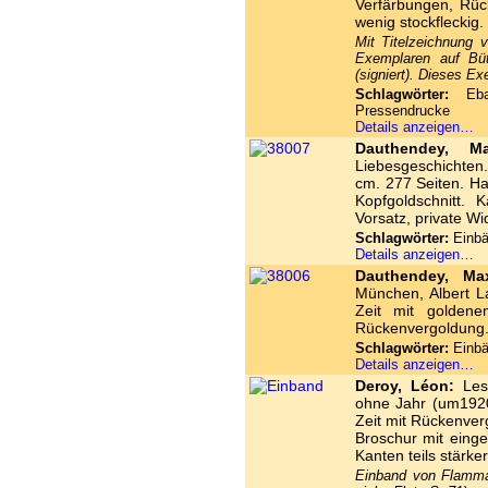
Verfärbungen, Rüc
wenig stockfleckig.
Mit Titelzeichnung
Exemplaren auf Bü
(signiert). Dieses 
Schlagwörter:
Ebay
Pressendrucke
Details anzeigen…
Dauthendey, Ma
Liebesgeschichten
cm. 277 Seiten. Ha
Kopfgoldschnitt.
Vorsatz, private Wi
Schlagwörter:
Einbä
Details anzeigen…
Dauthendey, Ma
München, Albert L
Zeit mit goldene
Rückenvergoldung. 
Schlagwörter:
Einbä
Details anzeigen…
Deroy, Léon:
Les 
ohne Jahr (um1920
Zeit mit Rückenver
Broschur mit eing
Kanten teils stärke
Einband von Flammar