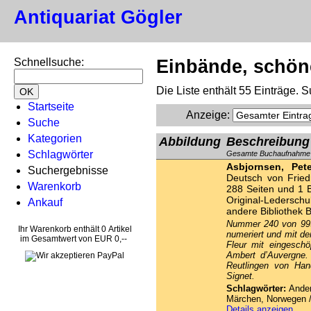
Antiquariat Gögler
Schnellsuche
:
Einbände, schön
Die Liste enthält 55 Einträge.
Startseite
Anzeige
:
Suche
Kategorien
Abbildung
Beschreibung
Schlagwörter
Gesamte Buchaufnahme
Asbjornsen, Pet
Suchergebnisse
Deutsch von Fried
Warenkorb
288 Seiten und 1 
Original-Lederschu
Ankauf
andere Bibliothek 
Nummer 240 von 999
Ihr Warenkorb enthält 0 Artikel
numeriert und mit d
im Gesamtwert von EUR 0,--
Fleur mit eingesch
Ambert d’Auvergne.
Reutlingen von Han
Signet.
Schlagwörter:
Ander
Märchen, Norwegen /
Details anzeigen…