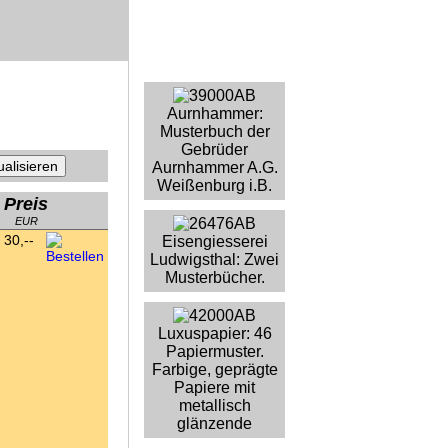
Aurnhammer:
Musterbuch der
Gebrüder
Aurnhammer A.G.
Weißenburg i.B.
Preis
EUR
30,--
Eisengiesserei
Ludwigsthal: Zwei
Musterbücher.
Luxuspapier: 46
Papiermuster.
Farbige, geprägte
Papiere mit
metallisch
glänzende