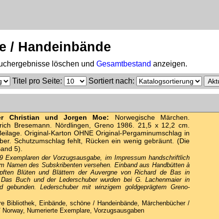
e / Handeinbände
 Suchergebnisse löschen und
Gesamtbestand
anzeigen.
Titel pro Seite
:
Sortiert nach
:
er Christian und Jorgen Moe:
Norwegische Märchen.
rich Bresemann. Nördlingen, Greno 1986. 21,5 x 12,2 cm.
Beilage. Original-Karton OHNE Original-Pergaminumschlag in
ber. Schutzumschlag fehlt, Rücken ein wenig gebräunt. (Die
Band 5).
 Exemplaren der Vorzugsausgabe, im Impressum handschriftlich
em Namen des Subskribenten versehen. Einband aus Handbütten à
öpften Blüten und Blättern der Auvergne von Richard de Bas in
 Das Buch und der Lederschuber wurden bei G. Lachenmaier in
d gebunden. Lederschuber mit winzigem goldgeprägtem Greno-
e Bibliothek, Einbände, schöne / Handeinbände, Märchenbücher /
 Norway, Numerierte Exemplare, Vorzugsausgaben