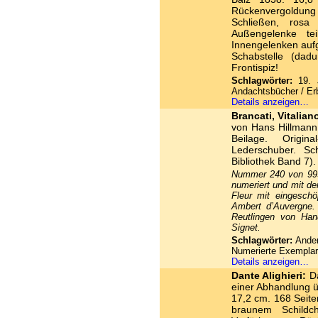
Rückenvergoldun
Schließen, rosa 
Außengelenke te
Innengelenken aufge
Schabstelle (dad
Frontispiz!
Schlagwörter:
19. J
Andachtsbücher / E
Details anzeigen…
Brancati, Vitalian
von Hans Hillmann
Beilage. Origina
Lederschuber. S
Bibliothek Band 7).
Nummer 240 von 999
numeriert und mit d
Fleur mit eingesch
Ambert d’Auvergne.
Reutlingen von Han
Signet.
Schlagwörter:
Ander
Numerierte Exempla
Details anzeigen…
Dante Alighieri:
Da
einer Abhandlung ü
17,2 cm. 168 Seite
braunem Schildch