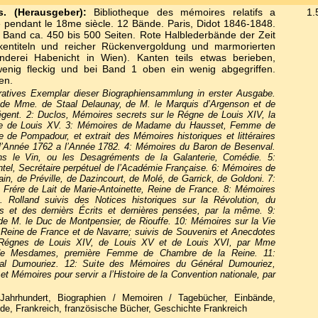
s. (Herausgeber):
Bibliotheque des mémoires relatifs a
1.
ce pendant le 18me siècle. 12 Bände. Paris, Didot 1846-1848.
 Band ca. 450 bis 500 Seiten. Rote Halblederbände der Zeit
kentiteln und reicher Rückenvergoldung und marmorierten
nderei Habenicht in Wien). Kanten teils etwas berieben,
wenig fleckig und bei Band 1 oben ein wenig abgegriffen.
en.
atives Exemplar dieser Biographiensammlung in erster Ausgabe.
 de Mme. de Staal Delaunay, de M. le Marquis d’Argenson et de
nt. 2: Duclos, Mémoires secrets sur le Régne de Louis XIV, la
ne de Louis XV. 3: Mémoires de Madame du Hausset, Femme de
e Pompadour, et extrait des Mémoires historiques et littéraires
’Année 1762 a l’Année 1782. 4: Mémoires du Baron de Besenval.
ans le Vin, ou les Desagréments de la Galanterie, Comédie. 5:
el, Secrétaire perpétuel de l’Académie Française. 6: Mémoires de
ain, de Préville, de Dazincourt, de Molé, de Garrick, de Goldoni. 7:
Frére de Lait de Marie-Antoinette, Reine de France. 8: Mémoires
. Rolland suivis des Notices historiques sur la Révolution, du
es et des dernièrs Écrits et dernières pensées, par la même. 9:
de M. le Duc de Montpensier, de Riouffe. 10: Mémoires sur la Vie
 Reine de France et de Navarre; suivis de Souvenirs et Anecdotes
s Régnes de Louis XIV, de Louis XV et de Louis XVI, par Mme
de Mesdames, première Femme de Chambre de la Reine. 11:
al Dumouriez. 12: Suite des Mémoires du Général Dumouriez,
t Mémoires pour servir a l’Histoire de la Convention nationale, par
ahrhundert, Biographien / Memoiren / Tagebücher, Einbände,
de, Frankreich, französische Bücher, Geschichte Frankreich