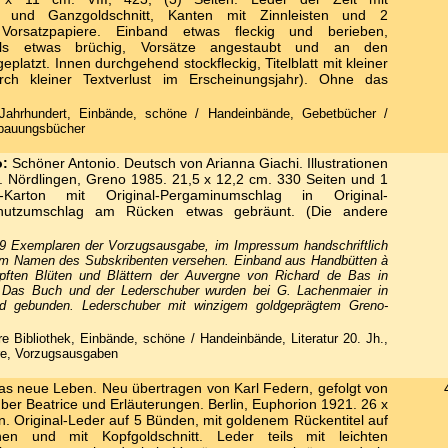
g und Ganzgoldschnitt, Kanten mit Zinnleisten und 2
Vorsatzpapiere. Einband etwas fleckig und berieben,
ils etwas brüchig, Vorsätze angestaubt und an den
platzt. Innen durchgehend stockfleckig, Titelblatt mit kleiner
urch kleiner Textverlust im Erscheinungsjahr). Ohne das
ahrhundert, Einbände, schöne / Handeinbände, Gebetbücher /
rbauungsbücher
o:
Schöner Antonio. Deutsch von Arianna Giachi. Illustrationen
. Nördlingen, Greno 1985. 21,5 x 12,2 cm. 330 Seiten und 1
l-Karton mit Original-Pergaminumschlag in Original-
chutzumschlag am Rücken etwas gebräunt. (Die andere
 Exemplaren der Vorzugsausgabe, im Impressum handschriftlich
em Namen des Subskribenten versehen. Einband aus Handbütten à
öpften Blüten und Blättern der Auvergne von Richard de Bas in
 Das Buch und der Lederschuber wurden bei G. Lachenmaier in
d gebunden. Lederschuber mit winzigem goldgeprägtem Greno-
e Bibliothek, Einbände, schöne / Handeinbände, Literatur 20. Jh.,
re, Vorzugsausgaben
s neue Leben. Neu übertragen von Karl Federn, gefolgt von
ber Beatrice und Erläuterungen. Berlin, Euphorion 1921. 26 x
n. Original-Leder auf 5 Bünden, mit goldenem Rückentitel auf
en und mit Kopfgoldschnitt. Leder teils mit leichten