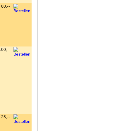
80,--
100,--
25,--