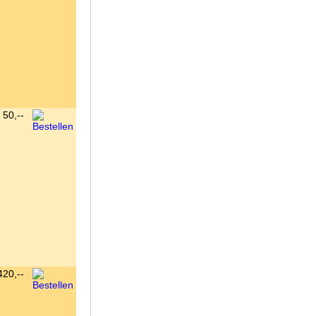
50,--
420,--