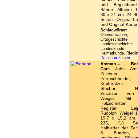
und Begleitban
Bände. Altheim 1
30 x 21 cm. 24 Bl.
Seiten. Original-L
und Original-Karton
Schlagwörter:
Oberschwaben,
Ortsgeschicht
Landesgeschich
Landeskund
Heimatkunde, Riedli
Details anzeigen…
Amman.– Beck
Carl:
Jobst Amm
Zeichner 
Formschneider,
Kupferätzer 
Stecher. Ne
Zusätzen von
Weigel. Mit
Holzschnitten
Register. Leip
Rudolph Weigel 1
19,7 x 15,2 cm.
235, (1) Seit
Halbleder der Zeit
5 Bünden, 
goldenem Rückent