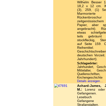
Wilhelm Besser 1
18,2 x 12 cm. X
(3), 259, (1) Sei
Marmorierte
Rückenbroschur 
zeitgenössischem
Papier, aber sp
angebracht). Rü
etwas schiefgele
teils gebräunt
stockfleckig, Ste
auf Seite 159. 
Reihentitel. 
Geschichtschreiber
deutschen Vorzeit. 
Jahrhundert).
Schlagwörter:
1
Jahrhundert, Gesch
Mittelalter, Gesch
Quellenschriften,
Kirchengeschichte
Details anzeigen…
Achard-James, 
M.:
Lorenz oder
Gefangenen. 
Lesebuch 
Gefangene
Strafanstalten. 