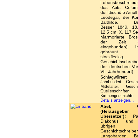
Lebensbeschreibu
des Abts Colum
der Bischöfe Arnul
Leodegar, der Kön
Balthilde. Ber
Besser 1849. 18
12,5 cm. X, 117 Se
Marmorierte Bros
der Zeit (
eingebunden). I
gebräunt 
stockfleckig. 
Geschichtsschreib
der deutschen Vorz
VII. Jahrhundert).
Schlagwörter:
1
Jahrhundert, Gesch
Mittelalter, Gesch
Quellenschriften,
Kirchengeschichte
Details anzeigen…
Abel, Ot
(Herausgeber 
Übersetzer):
Pau
Diakonus und 
übrigen
Geschichtschreiber
Langobarden. Ber