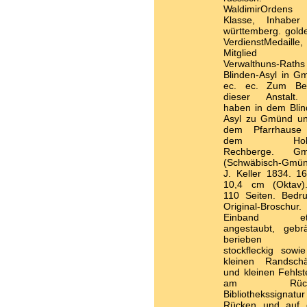
WaldimirOrdens 
Klasse, Inhaber
württemberg. gold
VerdienstMedaille,
Mitglied 
Verwalthuns-Rath
Blinden-Asyl in G
ec. ec. Zum Be
dieser Anstalt
haben in dem Blin
Asyl zu Gmünd un
dem Pfarrhause
dem Hohe
Rechberge. Gm
(Schwäbisch-Gmün
J. Keller 1834. 16
10,4 cm (Oktav)
110 Seiten. Bedru
Original-Broschur.
Einband et
angestaubt, gebrä
berieben 
stockfleckig sowie
kleinen Randsch
und kleinen Fehlst
am Rücke
Bibliothekssignatu
Rücken und auf