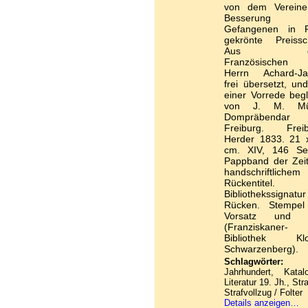
von dem Vereine
Besserung 
Gefangenen in P
gekrönte Preisschr
Aus d
Französischen
Herrn Achard-J
frei übersetzt, un
einer Vorrede begl
von J. M. Mül
Dompräbendar
Freiburg. Freib
Herder 1833. 21 
cm. XIV, 146 Sei
Pappband der Zeit
handschriftlichem
Rückentitel.
Bibliothekssignatu
Rücken. Stempel
Vorsatz und T
(Franziskaner-
Bibliothek Klo
Schwarzenberg).
Schlagwörter:
1
Jahrhundert, Katal
Literatur 19. Jh., Str
Strafvollzug / Folter
Details anzeigen…