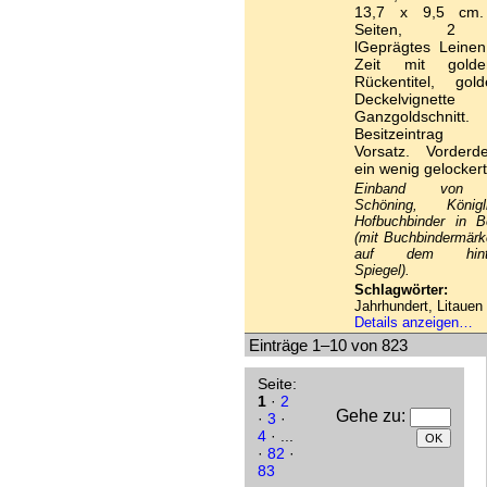
13,7 x 9,5 cm
Seiten, 2 
lGeprägtes Leinen
Zeit mit gold
Rückentitel, gold
Deckelvignette
Ganzgoldschnitt.
Besitzeintrag
Vorsatz. Vorderde
ein wenig gelockert
Einband von 
Schöning, Königli
Hofbuchbinder in Be
(mit Buchbindermär
auf dem hinte
Spiegel).
Schlagwörter:
1
Jahrhundert, Litauen
Details anzeigen…
Einträge 1–10 von 823
Seite:
1
·
2
Gehe zu
:
·
3
·
4
· ...
·
82
·
83