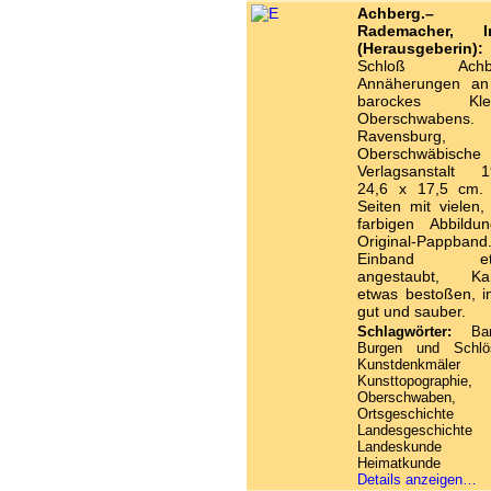
Achberg.– Pi
Rademacher, I
(Herausgeberin):
Schloß Achbe
Annäherungen an
barockes Klei
Oberschwabens.
Ravensburg,
Oberschwäbische
Verlagsanstalt 1
24,6 x 17,5 cm.
Seiten mit vielen, 
farbigen Abbildun
Original-Pappband
Einband et
angestaubt, Ka
etwas bestoßen, i
gut und sauber.
Schlagwörter:
Baro
Burgen und Schlös
Kunstdenkmäle
Kunsttopographie,
Oberschwaben,
Ortsgeschicht
Landesgeschich
Landeskund
Heimatkunde
Details anzeigen…