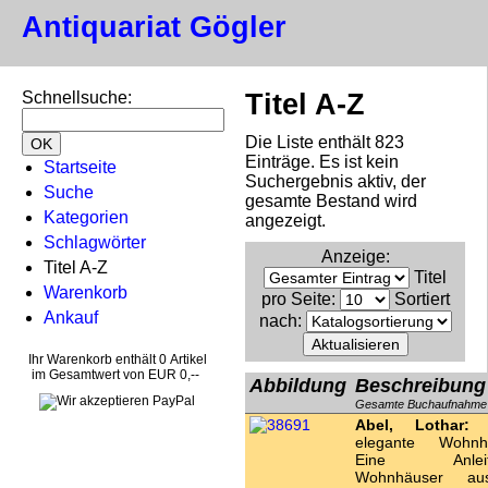
Antiquariat Gögler
Schnellsuche
:
Titel A-Z
Die Liste enthält 823
Einträge. Es ist kein
Startseite
Suchergebnis aktiv, der
Suche
gesamte Bestand wird
Kategorien
angezeigt.
Schlagwörter
Anzeige
:
Titel A-Z
Titel
Warenkorb
pro Seite
:
Sortiert
Ankauf
nach
:
Ihr Warenkorb enthält 0 Artikel
im Gesamtwert von EUR 0,--
Abbildung
Beschreibung
Gesamte Buchaufnahme
Abel, Lothar:
D
elegante Wohnh
Eine Anleit
Wohnhäuser au