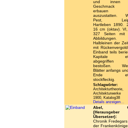
und innen 
Geschmack
erbauen u
auszustatten. W
Pest, Leipz
Hartleben 1890. 
16 cm (oktav). VI,
327 Seiten mit
Abbildungen.
Halbleinen der Zei
mit Rückenvergold
Einband teils beri
Kapitale et
abgegriffen b
bestoßen. Wen
Blätter anfangs un
Ende etw
stockfleckig.
Schlagwörter:
Architekturtheorie,
Architekturwerke
1900, Katalog38
Details anzeigen…
Abel, Ot
(Herausgeber 
Übersetzer):
D
Chronik Fredegars
der Frankenkönige,