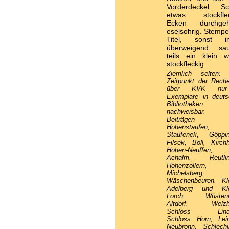
Vorderdeckel. Sch
etwas stockflec
Ecken durchge
eselsohrig. Stempe
Titel, sonst i
überweigend sau
teils ein klein w
stockfleckig.
Ziemlich selten:
Zeitpunkt der Rech
über KVK nu
Exemplare in deuts
Bibliotheken
nachweisbar. 
Beiträgen ü
Hohenstaufen,
Staufenek, Göppin
Filsek, Boll, Kirch
Hohen-Neuffen,
Achalm, Reutlin
Hohenzollern,
Michelsberg,
Wäschenbeuren, Klo
Adelberg und Klo
Lorch, Wüstenri
Altdorf, Welzh
Schloss Linda
Schloss Horn, Lein
Neubronn, Schlechi