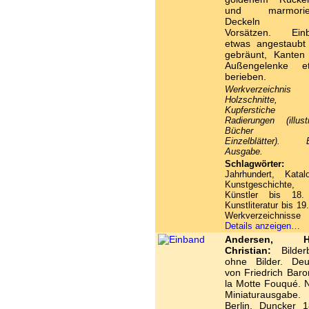
und marmorier
Deckeln u
Vorsätzen. Ein
etwas angestaubt
gebräunt, Kanten
Außengelenke e
berieben.
Werkverzeichnis
Holzschnitte,
Kupferstiche 
Radierungen (illustr
Bücher u
Einzelblätter). E
Ausgabe.
Schlagwörter:
1
Jahrhundert, Katal
Kunstgeschichte,
Künstler bis 18.
Kunstliteratur bis 19.
Werkverzeichnisse
Details anzeigen…
Andersen, H
Christian:
Bilder
ohne Bilder. Deu
von Friedrich Baro
la Motte Fouqué. 
Miniaturausgabe.
Berlin, Duncker 1