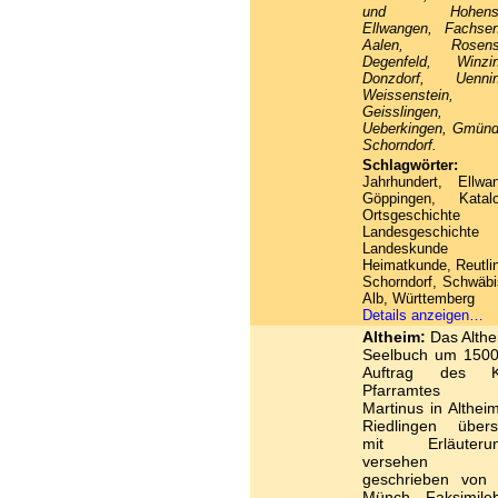
und Hohensta
Ellwangen, Fachsen
Aalen, Rosenst
Degenfeld, Winzin
Donzdorf, Uennin
Weissenstein,
Geisslingen,
Ueberkingen, Gmünd
Schorndorf.
Schlagwörter:
1
Jahrhundert, Ellwa
Göppingen, Katalo
Ortsgeschicht
Landesgeschich
Landeskund
Heimatkunde, Reutli
Schorndorf, Schwäb
Alb, Württemberg
Details anzeigen…
Altheim:
Das Althe
Seelbuch um 1500
Auftrag des K
Pfarramtes 
Martinus in Althei
Riedlingen überse
mit Erläuteru
versehen 
geschrieben von 
Münch. Faksimile