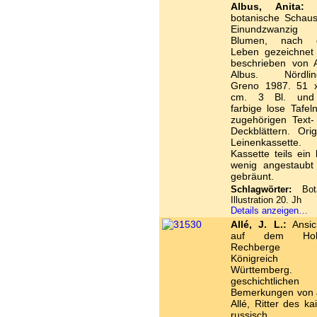
Albus, Anita:
D
botanische Schausp
Einundzwanzig
Blumen, nach 
Leben gezeichnet
beschrieben von A
Albus. Nördlin
Greno 1987. 51 
cm. 3 Bl. und
farbige lose Tafel
zugehörigen Text-
Deckblättern. Orig
Leinenkassette.
Kassette teils ein 
wenig angestaubt
gebräunt.
Schlagwörter:
Bota
Illustration 20. Jh
Details anzeigen…
Allé, J. L.:
Ansic
auf dem Hoh
Rechberge
Königreich
Württemberg. 
geschichtlichen
Bemerkungen von J
Allé, Ritter des kai
russisch.