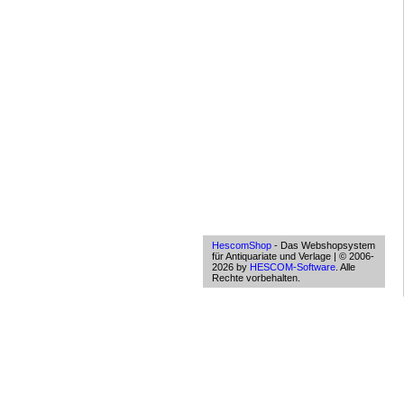
HescomShop
- Das Webshopsystem
für Antiquariate und Verlage | © 2006-
2026 by
HESCOM-Software
. Alle
Rechte vorbehalten.