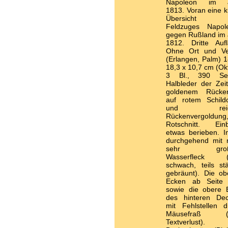
Napoleon im J
1813. Voran eine k
Übersicht 
Feldzuges Napol
gegen Rußland im 
1812. Dritte Aufl
Ohne Ort und Ve
(Erlangen, Palm) 1
18,3 x 10,7 cm (Ok
3 Bl., 390 Sei
Halbleder der Zeit
goldenem Rückent
auf rotem Schild
und reich
Rückenvergoldung
Rotschnitt. Ein
etwas berieben. I
durchgehend mit n
sehr groß
Wasserfleck (t
schwach, teils stä
gebräunt). Die ob
Ecken ab Seite
sowie die obere 
des hinteren Dec
mit Fehlstellen d
Mäusefraß (k
Textverlust). 