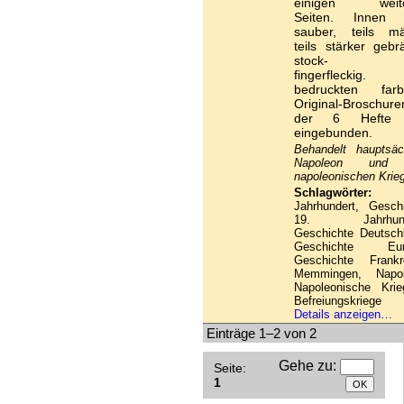
einigen weite
Seiten. Innen t
sauber, teils mä
teils stärker gebr
stock- u
fingerfleckig.
bedruckten farb
Original-Broschure
der 6 Hefte 
eingebunden.
Behandelt hauptsäc
Napoleon und 
napoleonischen Krie
Schlagwörter:
1
Jahrhundert, Gesch
19. Jahrhunde
Geschichte Deutsch
Geschichte Eur
Geschichte Frankre
Memmingen, Napol
Napoleonische Krie
Befreiungskriege
Details anzeigen…
Einträge 1–2 von 2
Gehe zu
:
Seite:
1