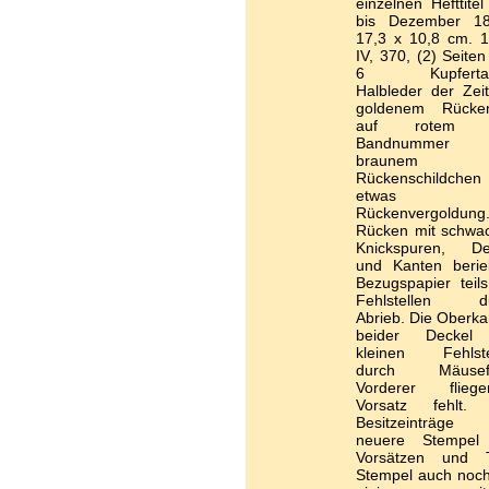
einzelnen Hefttitel
bis Dezember 18
17,3 x 10,8 cm. 1 
IV, 370, (2) Seite
6 Kupfertafe
Halbleder der Zeit
goldenem Rückent
auf rotem 
Bandnummer 
braunem
Rückenschildchen
etwas
Rückenvergoldung
Rücken mit schwa
Knickspuren, De
und Kanten berie
Bezugspapier teils
Fehlstellen d
Abrieb. Die Oberka
beider Deckel
kleinen Fehlste
durch Mäusefr
Vorderer fliege
Vorsatz fehlt. 
Besitzeinträge
neuere Stempel
Vorsätzen und Ti
Stempel auch noch