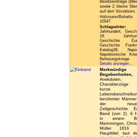
Besitzeinträge (Bleis
sowie 2 kleine Ste
auf den Vorsätzen.
Holzmann/Bohatt
10547.
Schlagwörter:
1
Jahrhundert, Gesch
19. Jahrhunde
Geschichte Eur
Geschichte Frankre
Katalog38, Napol
Napoleonische Krie
Befreiungskriege
Details anzeigen…
Merkwürdige
Begebenheiten,
Anekdoten,
Charakterzüge
kurze
Lebensbeschreibu
berühmter Männer
der neues
Zeitgeschichte. Er
Band (von 2). 6 H
in einem Ba
Memmingen, Chris
Müller 1816 (
Haupttitel; laut d