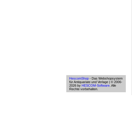
HescomShop
- Das Webshopsystem
für Antiquariate und Verlage | © 2006-
2026 by
HESCOM-Software
. Alle
Rechte vorbehalten.