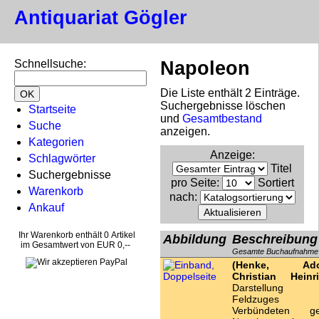
Antiquariat Gögler
Schnellsuche
:
Napoleon
Die Liste enthält 2 Einträge.
Suchergebnisse löschen
Startseite
und
Gesamtbestand
Suche
anzeigen.
Kategorien
Anzeige
:
Schlagwörter
Titel
Suchergebnisse
pro Seite
:
Sortiert
Warenkorb
nach
:
Ankauf
Ihr Warenkorb enthält 0 Artikel
Abbildung
Beschreibung
im Gesamtwert von EUR 0,--
Gesamte Buchaufnahme
(Henke, Ado
Christian Heinri
Darstellung 
Feldzuges 
Verbündeten g