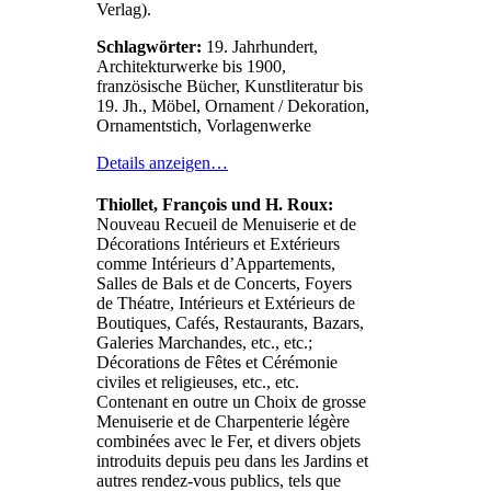
Verlag).
Schlagwörter:
19. Jahrhundert,
Architekturwerke bis 1900,
französische Bücher, Kunstliteratur bis
19. Jh., Möbel, Ornament / Dekoration,
Ornamentstich, Vorlagenwerke
Details anzeigen…
Thiollet, François und H. Roux:
Nouveau Recueil de Menuiserie et de
Décorations Intérieurs et Extérieurs
comme Intérieurs d’Appartements,
Salles de Bals et de Concerts, Foyers
de Théatre, Intérieurs et Extérieurs de
Boutiques, Cafés, Restaurants, Bazars,
Galeries Marchandes, etc., etc.;
Décorations de Fêtes et Cérémonie
civiles et religieuses, etc., etc.
Contenant en outre un Choix de grosse
Menuiserie et de Charpenterie légère
combinées avec le Fer, et divers objets
introduits depuis peu dans les Jardins et
autres rendez-vous publics, tels que