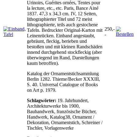
Urinoirs, Guérites ornées, Tentes pour
la lecture, etc., etc. Paris, Bance Ainé
1837. 47,3 x 34,3 cm. IV, 12 Seiten,
lithographierter Titel und 72 meist
lithographierte, teils auch gestochene
250,-
Tafeln. Bedruckter Original-Karton mit
-
Leinenrücken. Einband angestaubt,
gebräunt, fleckig, berieben und
bestoßen und mit kleinen Randschäden
innend durchgehend stockfleckig (aber
überwiegend im Rand, Darstellungen
kaum betroffen).
Katalog der Ornamentstichsammlung
Berlin 1282. Thieme/Becker XXXIII,
S. 40. Universal Catalogue of Books
on Art p. 1979.
Schlagwörter:
19. Jahrhundert,
Architekturwerke bis 1900,
Bauhandwerk, französische Bücher,
Handwerk, Katalog38, Ornament /
Dekoration, Ornamentstich, Schreiner /
Tischler, Vorlagenwerke