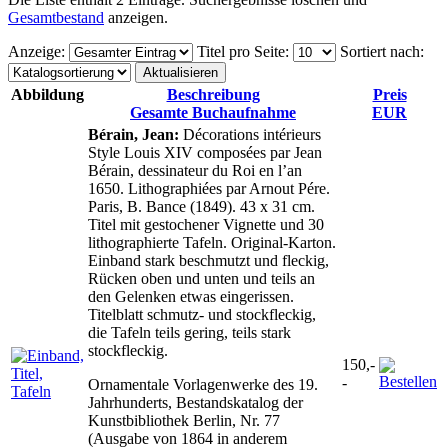
Gesamtbestand
anzeigen.
Anzeige
:
Titel pro Seite
:
Sortiert nach
:
Abbildung
Beschreibung
Preis
Gesamte Buchaufnahme
EUR
Bérain, Jean:
Décorations intérieurs
Style Louis XIV composées par Jean
Bérain, dessinateur du Roi en l’an
1650. Lithographiées par Arnout Pére.
Paris, B. Bance (1849). 43 x 31 cm.
Titel mit gestochener Vignette und 30
lithographierte Tafeln. Original-Karton.
Einband stark beschmutzt und fleckig,
Rücken oben und unten und teils an
den Gelenken etwas eingerissen.
Titelblatt schmutz- und stockfleckig,
die Tafeln teils gering, teils stark
stockfleckig.
150,-
-
Ornamentale Vorlagenwerke des 19.
Jahrhunderts, Bestandskatalog der
Kunstbibliothek Berlin, Nr. 77
(Ausgabe von 1864 in anderem