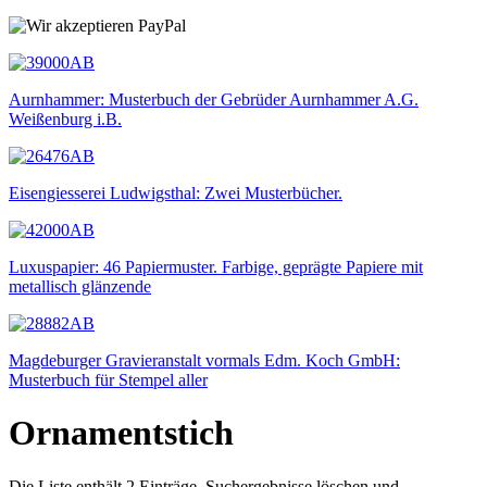
Aurnhammer: Musterbuch der Gebrüder Aurnhammer A.G.
Weißenburg i.B.
Eisengiesserei Ludwigsthal: Zwei Musterbücher.
Luxuspapier: 46 Papiermuster. Farbige, geprägte Papiere mit
metallisch glänzende
Magdeburger Gravieranstalt vormals Edm. Koch GmbH:
Musterbuch für Stempel aller
Ornamentstich
Die Liste enthält 2 Einträge. Suchergebnisse löschen und