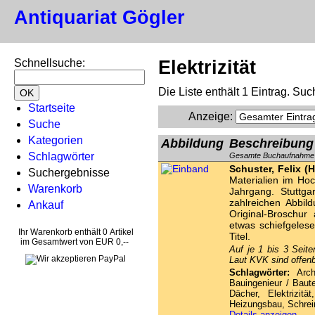
Antiquariat Gögler
Schnellsuche
:
Elektrizität
Die Liste enthält 1 Eintrag. S
Startseite
Anzeige
:
Suche
Kategorien
Abbildung
Beschreibung
Schlagwörter
Gesamte Buchaufnahme
Schuster, Felix (
Suchergebnisse
Materialien im Ho
Warenkorb
Jahrgang. Stuttg
zahlreichen Abbil
Ankauf
Original-Broschur
etwas schiefgeles
Ihr Warenkorb enthält 0 Artikel
Titel.
im Gesamtwert von EUR 0,--
Auf je 1 bis 3 Seite
Laut KVK sind offenb
Schlagwörter:
Archi
Bauingenieur / Baute
Dächer, Elektrizitä
Heizungsbau, Schrei
Details anzeigen…