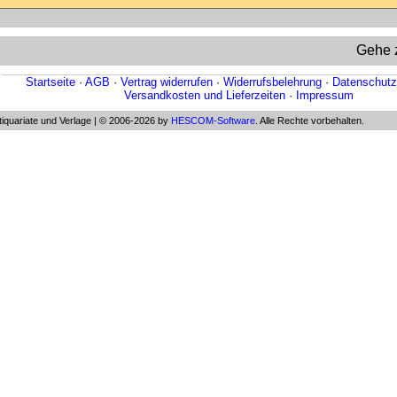
Gehe 
Startseite
·
AGB
·
Vertrag widerrufen
·
Widerrufsbelehrung
·
Datenschutz
Versandkosten und Lieferzeiten
·
Impressum
quariate und Verlage | © 2006-2026 by
HESCOM-Software
. Alle Rechte vorbehalten.