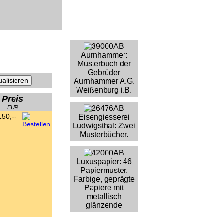
Aurnhammer:
Musterbuch der
Gebrüder
Aurnhammer A.G.
Weißenburg i.B.
Preis
EUR
150,--
Eisengiesserei
Ludwigsthal: Zwei
Musterbücher.
Luxuspapier: 46
Papiermuster.
Farbige, geprägte
Papiere mit
metallisch
glänzende