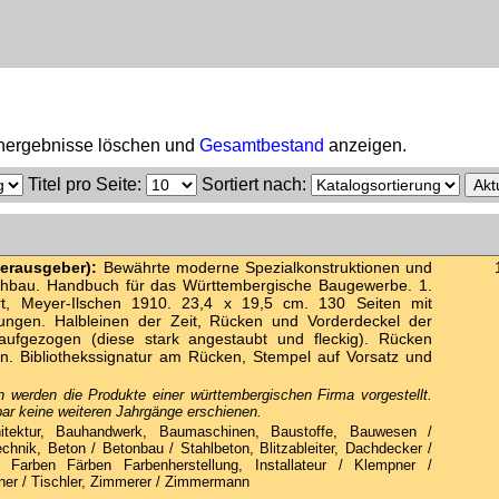
uchergebnisse löschen und
Gesamtbestand
anzeigen.
Titel pro Seite
:
Sortiert nach
:
Herausgeber):
Bewährte moderne Spezialkonstruktionen und
chbau. Handbuch für das Württembergische Baugewerbe. 1.
art, Meyer-Ilschen 1910. 23,4 x 19,5 cm. 130 Seiten mit
dungen. Halbleinen der Zeit, Rücken und Vorderdeckel der
 aufgezogen (diese stark angestaubt und fleckig). Rücken
en. Bibliothekssignatur am Rücken, Stempel auf Vorsatz und
n werden die Produkte einer württembergischen Firma vorgestellt.
ar keine weiteren Jahrgänge erschienen.
tektur, Bauhandwerk, Baumaschinen, Baustoffe, Bauwesen /
chnik, Beton / Betonbau / Stahlbeton, Blitzableiter, Dachdecker /
t, Farben Färben Farbenherstellung, Installateur / Klempner /
ner / Tischler, Zimmerer / Zimmermann