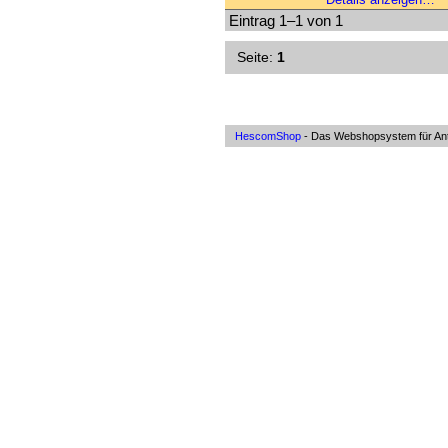
Eintrag 1–1 von 1
Seite:
1
HescomShop
- Das Webshopsystem für Anti