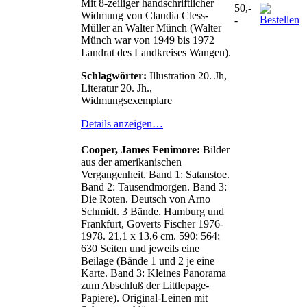
Mit 8-zeiliger handschriftlicher
50,-
Widmung von Claudia Cless-
-
Müller an Walter Münch (Walter
Münch war von 1949 bis 1972
Landrat des Landkreises Wangen).
Schlagwörter:
Illustration 20. Jh,
Literatur 20. Jh.,
Widmungsexemplare
Details anzeigen…
Cooper, James Fenimore:
Bilder
aus der amerikanischen
Vergangenheit. Band 1: Satanstoe.
Band 2: Tausendmorgen. Band 3:
Die Roten. Deutsch von Arno
Schmidt. 3 Bände. Hamburg und
Frankfurt, Goverts Fischer 1976-
1978. 21,1 x 13,6 cm. 590; 564;
630 Seiten und jeweils eine
Beilage (Bände 1 und 2 je eine
Karte. Band 3: Kleines Panorama
zum Abschluß der Littlepage-
Papiere). Original-Leinen mit