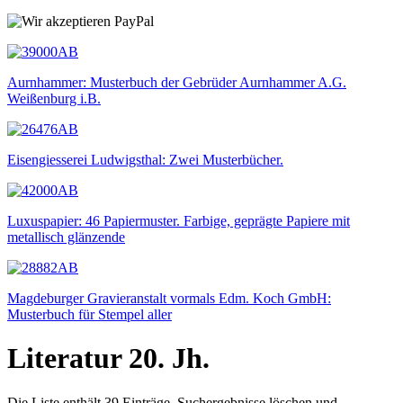
Aurnhammer: Musterbuch der Gebrüder Aurnhammer A.G.
Weißenburg i.B.
Eisengiesserei Ludwigsthal: Zwei Musterbücher.
Luxuspapier: 46 Papiermuster. Farbige, geprägte Papiere mit
metallisch glänzende
Magdeburger Gravieranstalt vormals Edm. Koch GmbH:
Musterbuch für Stempel aller
Literatur 20. Jh.
Die Liste enthält 39 Einträge. Suchergebnisse löschen und