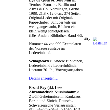
Eça de Queiros, José Maria:
Terulose Romane. Basilio und
Alves & Co. Nördlingen, Greno
1988. 21,8 x 12,6 cm. 374 Seiten.
Original-Leder mit Original-
Pappschuber. Schuber teils ein
wenig angestaubt, Rücken ein
klein wenig schiefgelesen.
(Die_Andere Bibliothek Band 43).
40,-
-
Nummer 44 von 999 Exemplaren
der Vorzugsausgabe im
Ledereinband.
Schlagwörter:
Andere Bibliothek,
Ledereinband / Ledereinbände,
Literatur 20. Jh., Vorzugsausgaben
Details anzeigen…
Essad-Bey (d.i. Lew
Abramowitsch Nussimbaum):
Zwölf Geheimnisse im Kaukasus.
Berlin und Zürich, Deutsch-
Schweizerische Verlagsanstalt
(Eigenbrödler Verlag) 1930. 19,5