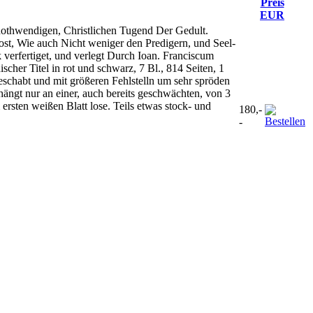
Preis
EUR
nothwendigen, Christlichen Tugend Der Gedult.
st, Wie auch Nicht weniger den Predigern, und Seel-
 verfertiget, und verlegt Durch Ioan. Franciscum
cher Titel in rot und schwarz, 7 Bl., 814 Seiten, 1
beschabt und mit größeren Fehlstelln um sehr spröden
ngt nur an einer, auch bereits geschwächten, von 3
ersten weißen Blatt lose. Teils etwas stock- und
180,-
-