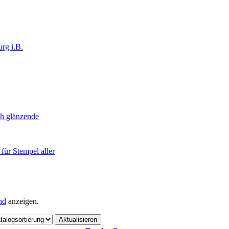
rg i.B.
ch glänzende
ür Stempel aller
nd
anzeigen.