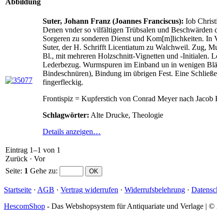
Abbildung
Suter, Johann Franz (Joannes Franciscus):
Iob Christ
Denen vnder so vilfältigen Trübsalen und Beschwärden d
Sorgeren zu sonderen Dienst und Kom[m]lichkeiten. In Vi
Suter, der H. Schrifft Licentiatum zu Walchweil. Zug, Muo
Bl., mit mehreren Holzschnitt-Vignetten und -Initialen. 
Lederbezug. Wurmspuren im Einband un in wenigen Blätte
Bindeschnüren), Bindung im übrigen Fest. Eine Schließe f
fingerfleckig.
Frontispiz = Kupferstich von Conrad Meyer nach Jacob 
Schlagwörter:
Alte Drucke, Theologie
Details anzeigen…
Eintrag 1–1 von 1
Zurück
·
Vor
Seite:
1
Gehe zu
:
Startseite
·
AGB
·
Vertrag widerrufen
·
Widerrufsbelehrung
·
Datensc
HescomShop
- Das Webshopsystem für Antiquariate und Verlage | 