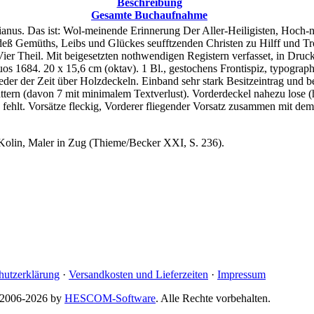
Beschreibung
Gesamte Buchaufnahme
ianus. Das ist: Wol-meinende Erinnerung Der Aller-Heiligisten, Hoch-
eß Gemüths, Leibs und Glückes seufftzenden Christen zu Hilff und Tro
er Theil. Mit beigesetzten nothwendigen Registern verfasset, in Druck
s 1684. 20 x 15,6 cm (oktav). 1 Bl., gestochens Frontispiz, typographis
Leder der Zeit über Holzdeckeln. Einband sehr stark Besitzeintrag und 
rn (davon 7 mit minimalem Textverlust). Vorderdeckel nahezu lose (hä
ehlt. Vorsätze fleckig, Vorderer fliegender Vorsatz zusammen mit dem 
Kolin, Maler in Zug (Thieme/Becker XXI, S. 236).
hutzerklärung
·
Versandkosten und Lieferzeiten
·
Impressum
© 2006-2026 by
HESCOM-Software
. Alle Rechte vorbehalten.