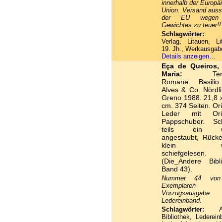
innerhalb der Europä
Union. Versand auss
der EU wegen
Gewichtes zu teuer!!
Schlagwörter:
Ins
Verlag, Litauen, Lit
19. Jh., Werkausgab
Details anzeigen…
Eça de Queiros,
Maria:
Terul
Romane. Basili
Alves & Co. Nördl
Greno 1988. 21,8 
cm. 374 Seiten. Ori
Leder mit Orig
Pappschuber. Sc
teils ein w
angestaubt, Rücke
klein we
schiefgelesen.
(Die_Andere Bibli
Band 43).
Nummer 44 von
Exemplaren
Vorzugsausgab
Ledereinband.
Schlagwörter:
And
Bibliothek, Lederein