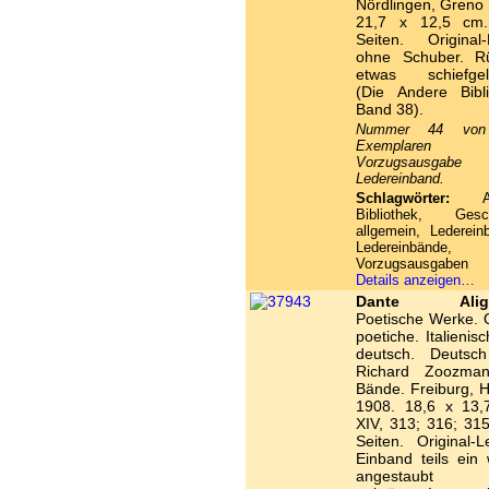
Nördlingen, Greno
21,7 x 12,5 cm
Seiten. Original-
ohne Schuber. R
etwas schiefgel
(Die Andere Bibli
Band 38).
Nummer 44 von
Exemplaren
Vorzugsausgab
Ledereinband.
Schlagwörter:
And
Bibliothek, Gesch
allgemein, Lederein
Ledereinbände,
Vorzugsausgaben
Details anzeigen…
Dante Alighi
Poetische Werke. 
poetiche. Italienis
deutsch. Deutsc
Richard Zoozma
Bände. Freiburg, 
1908. 18,6 x 13,
XIV, 313; 316; 31
Seiten. Original-L
Einband teils ein
angestaubt