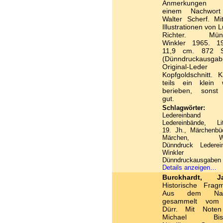
Anmerkungen
einem Nachwor
Walter Scherf. Mi
Illustrationen von 
Richter. Münc
Winkler 1965. 1
11,9 cm. 872 S
(Dünndruckausgab
Original-Lede
Kopfgoldschnitt. 
teils ein klein 
berieben, sonst
gut.
Schlagwörter:
Ledereinba
Ledereinbände, Lit
19. Jh., Märchenbü
Märchen, Win
Dünndruck Lederei
Winkler
Dünndruckausgaben
Details anzeigen…
Burckhardt, J
Historische Fragm
Aus dem Nac
gesammelt vom
Dürr. Mit Note
Michael Bisch