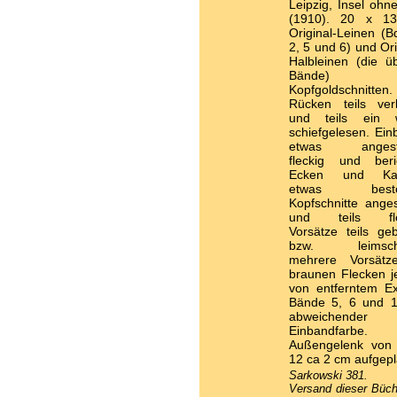
Leipzig, Insel ohn
(1910). 20 x 1
Original-Leinen (B
2, 5 und 6) und Ori
Halbleinen (die ü
Bände) 
Kopfgoldschnitten.
Rücken teils verb
und teils ein 
schiefgelesen. Ei
etwas angesta
fleckig und beri
Ecken und Kap
etwas besto
Kopfschnitte ange
und teils fle
Vorsätze teils ge
bzw. leimscha
mehrere Vorsätz
braunen Flecken j
von entferntem Exl
Bände 5, 6 und 1
abweichender
Einbandfarbe.
Außengelenk von
12 ca 2 cm aufgepl
Sarkowski 381.
Versand dieser Büch