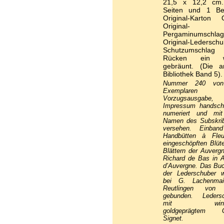
21,5 x 12,2 cm
Seiten und 1 Bei
Original-Karton
Original-
Pergaminumschl
Original-Lederschu
Schutzumschlag f
Rücken ein w
gebräunt. (Die a
Bibliothek Band 5).
Nummer 240 vo
Exemplaren
Vorzugsausgab
Impressum handschri
numeriert und mi
Namen des Subskri
versehen. Einban
Handbütten à Fleu
eingeschöpften Blüt
Blättern der Auverg
Richard de Bas in 
d’Auvergne. Das Bu
der Lederschuber 
bei G. Lachenmai
Reutlingen von
gebunden. Ledersc
mit winzi
goldgeprägtem G
Signet.