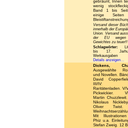
gebräunt, Innen tei
wenig stockflecki
Band 1 bis Sei
einige Seiten
Bleistiftanstreichu
Versand dieser Büch
innerhalb der Europä
Union. Versand auss
der EU wegen
Gewichtes zu teuer!!
Schlagwörter:
Lite
bis 17. Jarhun
Werkausgaben
Details anzeigen…
Dickens, Char
Ausgewählte R
und Novellen. Bände
David Copperfie
III/IV: 
Raritätenladen. V/V
Pickwickier. VII/
Martin Chuzzlewit.
Nikolaus Nickleby
Oliver Twist.
Weihnachtserzählu
Mit Illustratione
Phiz u.a. Einleitu
Stefan Zweig. 12 