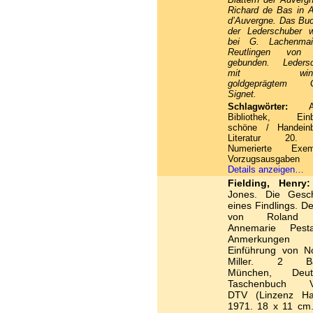
Richard de Bas in 
d’Auvergne. Das Bu
der Lederschuber 
bei G. Lachenmai
Reutlingen von
gebunden. Ledersc
mit winzi
goldgeprägtem G
Signet.
Schlagwörter:
And
Bibliothek, Einb
schöne / Handeinb
Literatur 20.
Numerierte Exemp
Vorzugsausgaben
Details anzeigen…
Fielding, Henry:
Jones. Die Gesch
eines Findlings. D
von Roland
Annemarie Pestal
Anmerkungen
Einführung von No
Miller. 2 Bä
München, Deut
Taschenbuch V
DTV (Linzenz Ha
1971. 18 x 11 cm.