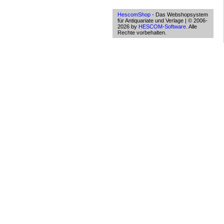
HescomShop
- Das Webshopsystem
für Antiquariate und Verlage | © 2006-
2026 by
HESCOM-Software
. Alle
Rechte vorbehalten.