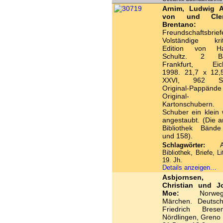
Arnim, Ludwig 
von und Cle
Brentano:
Freundschaftsbrief
Volständige krit
Edition von Ha
Schultz. 2 Bä
Frankfurt, Eic
1998. 21,7 x 12,
XXVI, 962 Sei
Original-Pappänd
Original-
Kartonschubern.
Schuber ein klein
angestaubt. (Die 
Bibliothek Bänd
und 158).
Schlagwörter:
And
Bibliothek, Briefe, Li
19. Jh.
Details anzeigen…
Asbjornsen, P
Christian und J
Moe:
Norwegi
Märchen. Deutsc
Friedrich Brese
Nördlingen, Greno