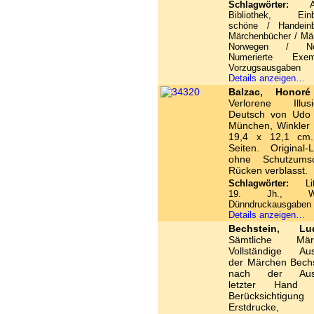
Schlagwörter:
And
Bibliothek, Einb
schöne / Handeinb
Märchenbücher / Mä
Norwegen / No
Numerierte Exemp
Vorzugsausgaben
Details anzeigen…
Balzac, Honor
Verlorene Illusi
Deutsch von Udo 
München, Winkler 
19,4 x 12,1 cm
Seiten. Original-
ohne Schutzumsc
Rücken verblasst.
Schlagwörter:
Lite
19. Jh., Win
Dünndruckausgaben
Details anzeigen…
Bechstein, Lu
Sämtliche Mär
Vollständige Au
der Märchen Bechs
nach der Aus
letzter Hand 
Berücksichtigun
Erstdrucke,