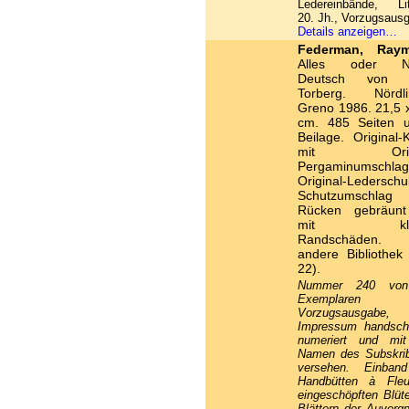
Ledereinbände, Lit
20. Jh., Vorzugsaus
Details anzeigen…
Federman, Ray
Alles oder Ni
Deutsch von P
Torberg. Nördli
Greno 1986. 21,5 
cm. 485 Seiten 
Beilage. Original-
mit Origin
Pergaminumschl
Original-Lederschu
Schutzumschla
Rücken gebräun
mit klei
Randschäden. 
andere Bibliothek
22).
Nummer 240 vo
Exemplaren
Vorzugsausgab
Impressum handschri
numeriert und mi
Namen des Subskri
versehen. Einban
Handbütten à Fleu
eingeschöpften Blüt
Blättern der Auverg