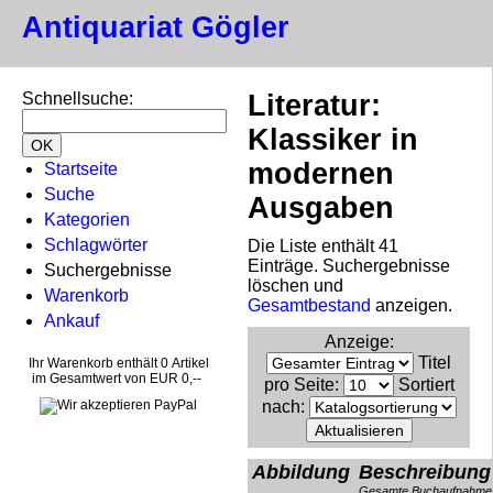
Antiquariat Gögler
Schnellsuche
:
Literatur:
Klassiker in
modernen
Startseite
Suche
Ausgaben
Kategorien
Schlagwörter
Die Liste enthält 41
Einträge. Suchergebnisse
Suchergebnisse
löschen und
Warenkorb
Gesamtbestand
anzeigen.
Ankauf
Anzeige
:
Titel
Ihr Warenkorb enthält 0 Artikel
im Gesamtwert von EUR 0,--
pro Seite
:
Sortiert
nach
:
Abbildung
Beschreibung
Gesamte Buchaufnahme