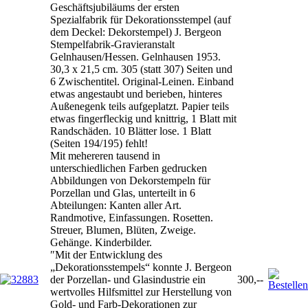
Geschäftsjubiläums der ersten
Spezialfabrik für Dekorationsstempel (auf
dem Deckel: Dekorstempel) J. Bergeon
Stempelfabrik-Gravieranstalt
Gelnhausen/Hessen. Gelnhausen 1953.
30,3 x 21,5 cm. 305 (statt 307) Seiten und
6 Zwischentitel. Original-Leinen. Einband
etwas angestaubt und berieben, hinteres
Außenegenk teils aufgeplatzt. Papier teils
etwas fingerfleckig und knittrig, 1 Blatt mit
Randschäden. 10 Blätter lose. 1 Blatt
(Seiten 194/195) fehlt!
Mit mehereren tausend in
unterschiedlichen Farben gedrucken
Abbildungen von Dekorstempeln für
Porzellan und Glas, unterteilt in 6
Abteilungen: Kanten aller Art.
Randmotive, Einfassungen. Rosetten.
Streuer, Blumen, Blüten, Zweige.
Gehänge. Kinderbilder.
″Mit der Entwicklung des
„Dekorationsstempels“ konnte J. Bergeon
der Porzellan- und Glasindustrie ein
300,--
wertvolles Hilfsmittel zur Herstellung von
Gold- und Farb-Dekorationen zur