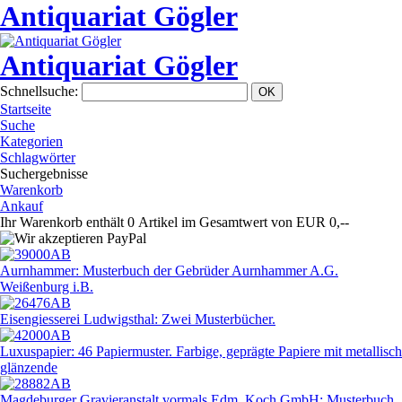
Antiquariat Gögler
Antiquariat Gögler
Schnellsuche
:
Startseite
Suche
Kategorien
Schlagwörter
Suchergebnisse
Warenkorb
Ankauf
Ihr Warenkorb enthält 0 Artikel im Gesamtwert von EUR 0,--
Aurnhammer: Musterbuch der Gebrüder Aurnhammer A.G.
Weißenburg i.B.
Eisengiesserei Ludwigsthal: Zwei Musterbücher.
Luxuspapier: 46 Papiermuster. Farbige, geprägte Papiere mit metallisch
glänzende
Magdeburger Gravieranstalt vormals Edm. Koch GmbH: Musterbuch