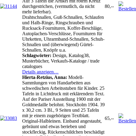
Auf 3 Tafeln die Artikel mit rotem Kreuz
durchgestrichen, (vermutlich, da nicht
80,--
mehr lieferbar).
Drahtschnallen, Guß-Schnallen, Schlaufen
und Halb-Ringe, Ringschrauben und
Rucksack-Fournituren, Koffer-Beschläge,
Autoplachen-Verschlüsse, Fournituren für
Uhrketten, Uhrarmband-Schnallen, Schuh-
Schnallen und (überwiegend) Gürtel-
Schnallen, Knöpfe u.a.
Schlagwörter:
Design, Katalog38,
Musterbücher, Verkaufs-Kataloge / trade
catalogues
Details anzeigen…
Hierta-Retzius, Anna:
Modell-
Sammlungen von Handarbeiten aus
schwedischen Arbeitsstuben für Kinder. 25
Tafeln in Lichtdruck mit erklärendem Text.
Auf der Pariser Ausstellung 1900 mit der
Goldmedaille belohnt. Stockholm 1904. 39
x 30,2 cm. 3 Bl., 9 Seiten und 25 Tafeln
mit je einem zugehörigen Textblatt.
65,--
Original-Halbleinen. Einband angestaubt,
gebräunt und etwas berieben und
stockfleckig, Rückenschildchen beschädigt