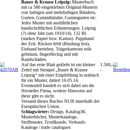
Bauer & Krause Leipzig:
Musterbuch
mit ca 580 eingeklebten Original-Mustern
von farbigen und mehrfarbigen Bändern,
Gurten, Gummibänder, Gummgurten etc.
Jedes Muster mit ausführlichen
handschriftlichen Erläuterungen. Leipzig
(?) ohne Jahr (um 1910/14). 132 Bl.
(starkes Papier bzw. Karton). Pappband
der Zeit. Rücken fehlt (Bindung fest),
Einband berieben. Trägerkarteons teils
gebräunt, fingerfleckig und mit
Randschäden.
Auf das erste Blatt geklebt ist ein kleiner
1.500,-
Zettel mit Stempel „Bauer & Krause
-
Leipzig“ mit einer Empfehlung in arabisch
für ein Muster, datiert 16.05.14.
Eventeulell handelt es sich dabei um die
Hersteller Firma, weitere Hinweise auf
diese gibt es nicht.
Versand dieses Buches NUR innerhalb der
Europäischen Union.
Schlagwörter:
Design, Katalog38,
Musterbücher, Musterkataloge,
Stoffmuster, Textilkunde, Verkaufs-
Kataloge / trade catalogues