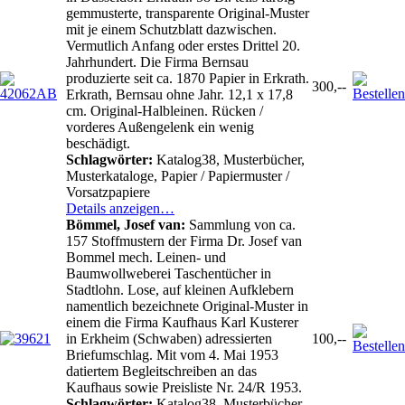
gemmusterte, transparente Original-Muster
mit je einem Schutzblatt dazwischen.
Vermutlich Anfang oder erstes Drittel 20.
Jahrhundert. Die Firma Bernsau
produzierte seit ca. 1870 Papier in Erkrath.
300,--
Erkrath, Bernsau ohne Jahr. 12,1 x 17,8
cm. Original-Halbleinen. Rücken /
vorderes Außengelenk ein wenig
beschädigt.
Schlagwörter:
Katalog38, Musterbücher,
Musterkataloge, Papier / Papiermuster /
Vorsatzpapiere
Details anzeigen…
Bömmel, Josef van:
Sammlung von ca.
157 Stoffmustern der Firma Dr. Josef van
Bommel mech. Leinen- und
Baumwollweberei Taschentücher in
Stadtlohn. Lose, auf kleinen Aufklebern
namentlich bezeichnete Original-Muster in
einem die Firma Kaufhaus Karl Kusterer
in Erkheim (Schwaben) adressierten
100,--
Briefumschlag. Mit vom 4. Mai 1953
datiertem Begleitschreiben an das
Kaufhaus sowie Preisliste Nr. 24/R 1953.
Schlagwörter:
Katalog38, Musterbücher,