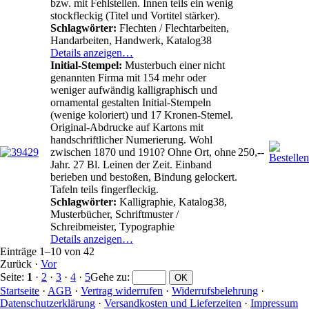
bzw. mit Fehlstellen. Innen teils ein wenig
stockfleckig (Titel und Vortitel stärker).
Schlagwörter:
Flechten / Flechtarbeiten,
Handarbeiten, Handwerk, Katalog38
Details anzeigen…
Initial-Stempel:
Musterbuch einer nicht
genannten Firma mit 154 mehr oder
weniger aufwändig kalligraphisch und
ornamental gestalten Initial-Stempeln
(wenige koloriert) und 17 Kronen-Stemel.
Original-Abdrucke auf Kartons mit
handschriftlicher Numerierung. Wohl
zwischen 1870 und 1910? Ohne Ort, ohne
250,--
Jahr. 27 Bl. Leinen der Zeit. Einband
berieben und bestoßen, Bindung gelockert.
Tafeln teils fingerfleckig.
Schlagwörter:
Kalligraphie, Katalog38,
Musterbücher, Schriftmuster /
Schreibmeister, Typographie
Details anzeigen…
Einträge 1–10 von 42
Zurück
·
Vor
Seite:
1
·
2
·
3
·
4
·
5
Gehe zu
:
Startseite
·
AGB
·
Vertrag widerrufen
·
Widerrufsbelehrung
·
Datenschutzerklärung
·
Versandkosten und Lieferzeiten
·
Impressum