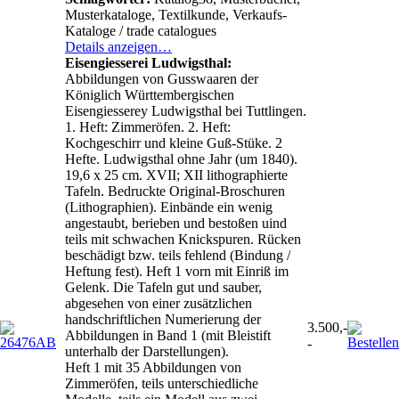
Musterkataloge, Textilkunde, Verkaufs-
Kataloge / trade catalogues
Details anzeigen…
Eisengiesserei Ludwigsthal:
Abbildungen von Gusswaaren der
Königlich Württembergischen
Eisengiesserey Ludwigsthal bei Tuttlingen.
1. Heft: Zimmeröfen. 2. Heft:
Kochgeschirr und kleine Guß-Stüke. 2
Hefte. Ludwigsthal ohne Jahr (um 1840).
19,6 x 25 cm. XVII; XII lithographierte
Tafeln. Bedruckte Original-Broschuren
(Lithographien). Einbände ein wenig
angestaubt, berieben und bestoßen uind
teils mit schwachen Knickspuren. Rücken
beschädigt bzw. teils fehlend (Bindung /
Heftung fest). Heft 1 vorn mit Einriß im
Gelenk. Die Tafeln gut und sauber,
abgesehen von einer zusätzlichen
handschriftlichen Numerierung der
3.500,-
Abbildungen in Band 1 (mit Bleistift
-
unterhalb der Darstellungen).
Heft 1 mit 35 Abbildungen von
Zimmeröfen, teils unterschiedliche