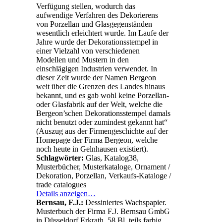
Verfügung stellen, wodurch das
aufwendige Verfahren des Dekorierens
von Porzellan und Glasgegenständen
wesentlich erleichtert wurde. Im Laufe der
Jahre wurde der Dekorationsstempel in
einer Vielzahl von verschiedenen
Modellen und Mustern in den
einschlägigen Industrien verwendet. In
dieser Zeit wurde der Namen Bergeon
weit über die Grenzen des Landes hinaus
bekannt, und es gab wohl keine Porzellan-
oder Glasfabrik auf der Welt, welche die
Bergeon’schen Dekorationsstempel damals
nicht benutzt oder zumindest gekannt hat“
(Auszug aus der Firmengeschichte auf der
Homepage der Firma Bergeon, welche
noch heute in Gelnhausen existiert).
Schlagwörter:
Glas, Katalog38,
Musterbücher, Musterkataloge, Ornament /
Dekoration, Porzellan, Verkaufs-Kataloge /
trade catalogues
Details anzeigen…
Bernsau, F.J.:
Dessiniertes Wachspapier.
Musterbuch der Firma F.J. Bernsau GmbG
in Düsseldorf Erkrath. 58 Bl. teils farbig