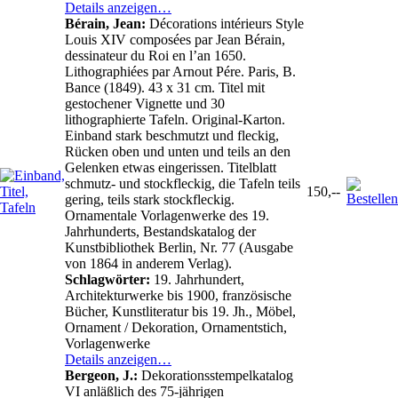
Details anzeigen…
Bérain, Jean:
Décorations intérieurs Style
Louis XIV composées par Jean Bérain,
dessinateur du Roi en l’an 1650.
Lithographiées par Arnout Pére. Paris, B.
Bance (1849). 43 x 31 cm. Titel mit
gestochener Vignette und 30
lithographierte Tafeln. Original-Karton.
Einband stark beschmutzt und fleckig,
Rücken oben und unten und teils an den
Gelenken etwas eingerissen. Titelblatt
schmutz- und stockfleckig, die Tafeln teils
150,--
gering, teils stark stockfleckig.
Ornamentale Vorlagenwerke des 19.
Jahrhunderts, Bestandskatalog der
Kunstbibliothek Berlin, Nr. 77 (Ausgabe
von 1864 in anderem Verlag).
Schlagwörter:
19. Jahrhundert,
Architekturwerke bis 1900, französische
Bücher, Kunstliteratur bis 19. Jh., Möbel,
Ornament / Dekoration, Ornamentstich,
Vorlagenwerke
Details anzeigen…
Bergeon, J.:
Dekorationsstempelkatalog
VI anläßlich des 75-jährigen