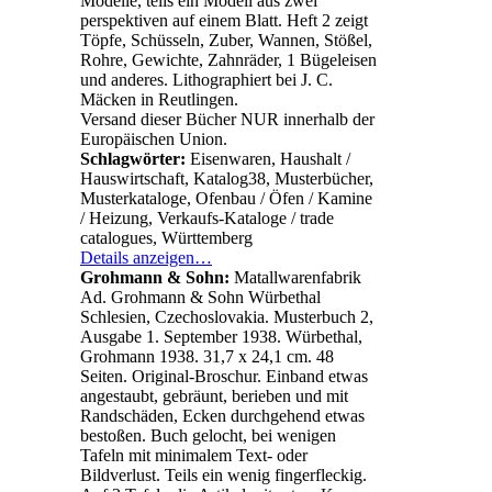
Modelle, teils ein Modell aus zwei
perspektiven auf einem Blatt. Heft 2 zeigt
Töpfe, Schüsseln, Zuber, Wannen, Stößel,
Rohre, Gewichte, Zahnräder, 1 Bügeleisen
und anderes. Lithographiert bei J. C.
Mäcken in Reutlingen.
Versand dieser Bücher NUR innerhalb der
Europäischen Union.
Schlagwörter:
Eisenwaren, Haushalt /
Hauswirtschaft, Katalog38, Musterbücher,
Musterkataloge, Ofenbau / Öfen / Kamine
/ Heizung, Verkaufs-Kataloge / trade
catalogues, Württemberg
Details anzeigen…
Grohmann & Sohn:
Matallwarenfabrik
Ad. Grohmann & Sohn Würbethal
Schlesien, Czechoslovakia. Musterbuch 2,
Ausgabe 1. September 1938. Würbethal,
Grohmann 1938. 31,7 x 24,1 cm. 48
Seiten. Original-Broschur. Einband etwas
angestaubt, gebräunt, berieben und mit
Randschäden, Ecken durchgehend etwas
bestoßen. Buch gelocht, bei wenigen
Tafeln mit minimalem Text- oder
Bildverlust. Teils ein wenig fingerfleckig.