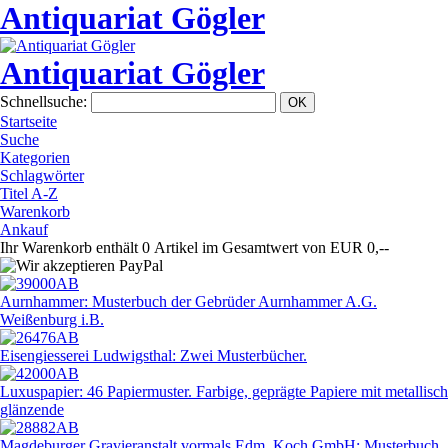
Antiquariat Gögler
Antiquariat Gögler
Schnellsuche
:
Startseite
Suche
Kategorien
Schlagwörter
Titel A-Z
Warenkorb
Ankauf
Ihr Warenkorb enthält 0 Artikel im Gesamtwert von EUR 0,--
Aurnhammer: Musterbuch der Gebrüder Aurnhammer A.G.
Weißenburg i.B.
Eisengiesserei Ludwigsthal: Zwei Musterbücher.
Luxuspapier: 46 Papiermuster. Farbige, geprägte Papiere mit metallisch
glänzende
Magdeburger Gravieranstalt vormals Edm. Koch GmbH: Musterbuch