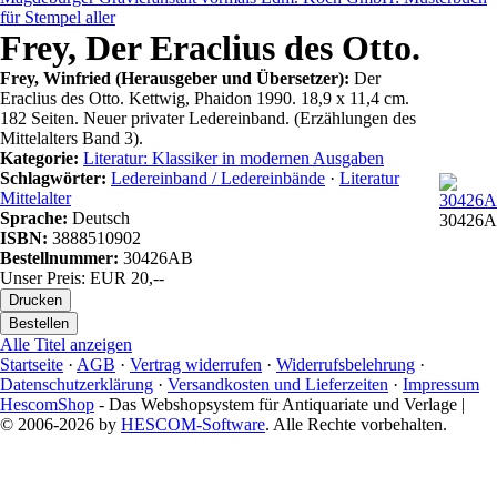
für Stempel aller
Frey, Der Eraclius des Otto.
Frey, Winfried (Herausgeber und Übersetzer):
Der
Eraclius des Otto. Kettwig, Phaidon 1990. 18,9 x 11,4 cm.
182 Seiten. Neuer privater Ledereinband. (Erzählungen des
Mittelalters Band 3).
Kategorie:
Literatur: Klassiker in modernen Ausgaben
Schlagwörter:
Ledereinband / Ledereinbände
·
Literatur
Mittelalter
Sprache:
Deutsch
30426A
ISBN:
3888510902
Bestellnummer:
30426AB
Unser Preis: EUR 20,--
Alle Titel anzeigen
Startseite
·
AGB
·
Vertrag widerrufen
·
Widerrufsbelehrung
·
Datenschutzerklärung
·
Versandkosten und Lieferzeiten
·
Impressum
HescomShop
- Das Webshopsystem für Antiquariate und Verlage |
© 2006-2026 by
HESCOM-Software
. Alle Rechte vorbehalten.