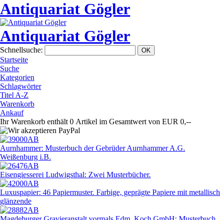
Antiquariat Gögler
Antiquariat Gögler
Schnellsuche
:
Startseite
Suche
Kategorien
Schlagwörter
Titel A-Z
Warenkorb
Ankauf
Ihr Warenkorb enthält 0 Artikel im Gesamtwert von EUR 0,--
Aurnhammer: Musterbuch der Gebrüder Aurnhammer A.G.
Weißenburg i.B.
Eisengiesserei Ludwigsthal: Zwei Musterbücher.
Luxuspapier: 46 Papiermuster. Farbige, geprägte Papiere mit metallisch
glänzende
Magdeburger Gravieranstalt vormals Edm. Koch GmbH: Musterbuch