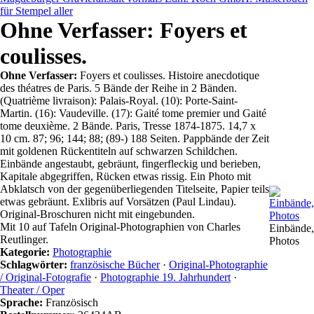
für Stempel aller
Ohne Verfasser: Foyers et
coulisses.
Ohne Verfasser:
Foyers et coulisses. Histoire anecdotique
des théatres de Paris. 5 Bände der Reihe in 2 Bänden.
(Quatrième livraison): Palais-Royal. (10): Porte-Saint-
Martin. (16): Vaudeville. (17): Gaité tome premier und Gaité
tome deuxième. 2 Bände. Paris, Tresse 1874-1875. 14,7 x
10 cm. 87; 96; 144; 88; (89-) 188 Seiten. Pappbände der Zeit
mit goldenen Rückentiteln auf schwarzen Schildchen.
Einbände angestaubt, gebräunt, fingerfleckig und berieben,
Kapitale abgegriffen, Rücken etwas rissig. Ein Photo mit
Abklatsch von der gegenüberliegenden Titelseite, Papier teils
etwas gebräunt. Exlibris auf Vorsätzen (Paul Lindau).
Original-Broschuren nicht mit eingebunden.
Mit 10 auf Tafeln Original-Photographien von Charles
Einbände,
Reutlinger.
Photos
Kategorie:
Photographie
Schlagwörter:
französische Bücher
·
Original-Photographie
/ Original-Fotografie
·
Photographie 19. Jahrhundert
·
Theater / Oper
Sprache:
Französisch