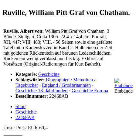
Ruville, William Pitt Graf von Chatham.
Ruville, Albert von:
William Pitt Graf von Chatham. 3
Bände. Stuttgart, Cotta 1905. 22,4 x 14,4 cm. Portrait,
XII, 447; VIII, 480; VIII, 456 Seiten sowie eine gefaltete
Tafel mit 5 Kartenskizzen in Band 2. Halbleinen der Zeit
mit goldenen Rückentiteln auf braunen Lederschildchen.
Rücken ein wenig verblasst und fleckig. Exlibris auf
Vorsätzen (Original-Radierungen für Kurt Bathelt).
Kategorie:
Geschichte
Schlagwörter:
Biographien / Memoiren /
Tagebücher
·
England / Großbritannien
·
Geschichte 18. Jahrhundert
·
Geschichte Europa
Einbände
Bestellnummer:
22468AB
Shop
Geschichte
22468AB
Unser Preis: EUR 60,--